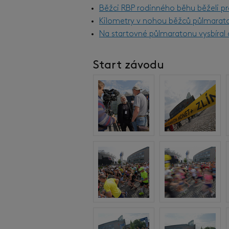
Běžci RBP rodinného běhu běželi pr
Kilometry v nohou běžců půlmarat
Na startovné půlmaratonu vysbíral d
Start závodu