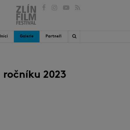
níci
Galerie
Partneři
 ročníku 2023