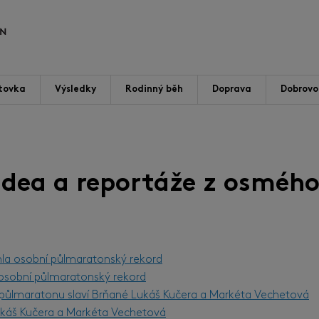
tovka
Výsledky
Rodinný běh
Doprava
Dobrovol
videa a reportáže z osmého
hla osobní půlmaratonský rekord
l osobní půlmaratonský rekord
m půlmaratonu slaví Brňané Lukáš Kučera a Markéta Vechetová
Lukáš Kučera a Markéta Vechetová