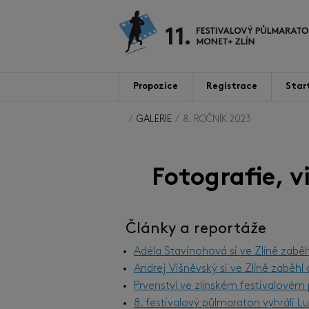
Propozice
Registrace
Star
GALERIE
8. ROČNÍK 2023
Fotografie, 
Články a reportáže
Adéla Stavinohová si ve Zlíně zabě
Andrej Višněvský si ve Zlíně zaběh
Prvenství ve zlínském festivalové
8. festivalový půlmaraton vyhráli 