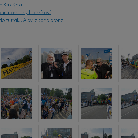
o Kristýnku
onu pomohly Honzíkovi
o futrálu. A byl z toho bronz