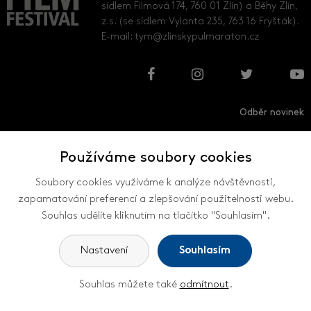
sídlem Filmová 174, 760 01 Zlín) a Běhy Zlín,
z.s. (se sídlem Vylanta 235, 763 16 Fryšták).
E-mail:
tym@zlinskypulmaraton.cz
Odběr novinek
Používáme soubory cookies
Přihlásit
Odhlásit
Soubory cookies využíváme k analýze návštěvnosti,
zapamatování preferencí a zlepšování použitelnosti webu.
Souhlas udělíte kliknutím na tlačítko "Souhlasím".
VŠECHNY KONTAKTY
Nastavení
Souhlasím
Souhlas můžete také
odmítnout
.