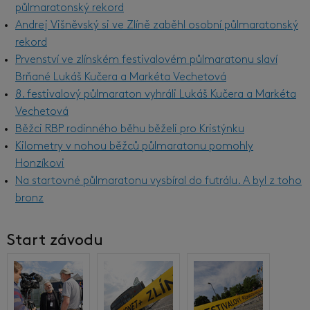
půlmaratonský rekord
Andrej Višněvský si ve Zlíně zaběhl osobní půlmaratonský
rekord
Prvenství ve zlínském festivalovém půlmaratonu slaví
Brňané Lukáš Kučera a Markéta Vechetová
8. festivalový půlmaraton vyhráli Lukáš Kučera a Markéta
Vechetová
Běžci RBP rodinného běhu běželi pro Kristýnku
Kilometry v nohou běžců půlmaratonu pomohly
Honzíkovi
Na startovné půlmaratonu vysbíral do futrálu. A byl z toho
bronz
Start závodu