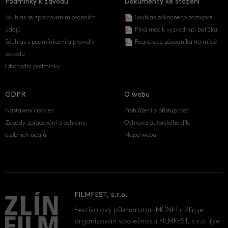
Podmínky k závodu
Dokumenty ke stažení
Souhlas se zpracováním osobních
Souhlas zákonného zástupce
údajů
Plná moc k vyzvednutí balíčku
Souhlas s podmínkami a pravidly
Registrace závodníka na místě
závodu
Obchodní podmínky
GDPR
O webu
Nastavení cookies
Prohlášení o přístupnosti
Zásady zpracování a ochrany
Ochrana autorského díla
osobních údajů
Mapa webu
FILMFEST, s.r.o.
Festivalový půlmaraton MONET+ Zlín je
organizován společností FILMFEST, s.r.o. (se