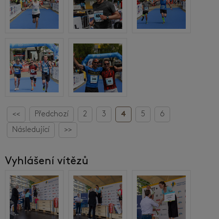
<<
Předchozí
2
3
4
5
6
Následující
>>
Vyhlášení vítězů