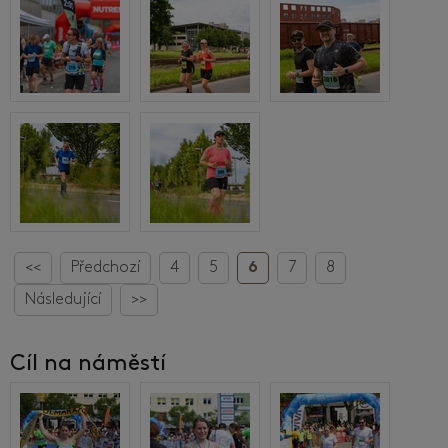
<<
Předchozí
4
5
6
7
8
Následující
>>
Cíl na náměstí