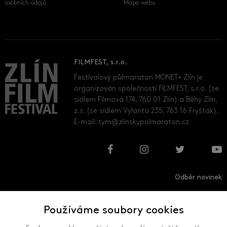
osobních údajů
Mapa webu
FILMFEST, s.r.o.
Festivalový půlmaraton MONET+ Zlín je
organizován společností FILMFEST, s.r.o. (se
sídlem Filmová 174, 760 01 Zlín) a Běhy Zlín,
z.s. (se sídlem Vylanta 235, 763 16 Fryšták).
E-mail:
tym@zlinskypulmaraton.cz
Odběr novinek
Používáme soubory cookies
Přihlásit
Odhlásit