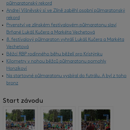
půlmaratonský rekord
Andrej Višněvský si ve Zlíně zaběhl osobní půlmaratonský
rekord
Prvenství ve zlínském festivalovém půlmaratonu slaví
Brňané Lukáš Kučera a Markéta Vechetová
8. festivalový půlmaraton vyhráli Lukáš Kučera a Markéta
Vechetová
Běžci RBP rodinného běhu běželi pro Kristýnku
Kilometry v nohou běžců půlmaratonu pomohly
Honzíkovi
Na startovné půlmaratonu vysbíral do futrálu. A byl z toho
bronz
Start závodu