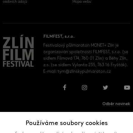
osobních údajů
Mapa webu
FILMFEST, s.r.o.
Festivalový půlmaraton MONET+ Zlín je
organizován společností FILMFEST, s.r.o. (se
sídlem Filmová 174, 760 01 Zlín) a Běhy Zlín,
z.s. (se sídlem Vylanta 235, 763 16 Fryšták).
E-mail:
tym@zlinskypulmaraton.cz
Odběr novinek
Používáme soubory cookies
Přihlásit
Odhlásit