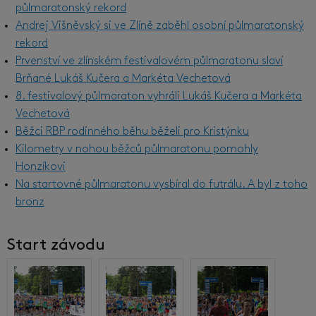
půlmaratonský rekord
Andrej Višněvský si ve Zlíně zaběhl osobní půlmaratonský
rekord
Prvenství ve zlínském festivalovém půlmaratonu slaví
Brňané Lukáš Kučera a Markéta Vechetová
8. festivalový půlmaraton vyhráli Lukáš Kučera a Markéta
Vechetová
Běžci RBP rodinného běhu běželi pro Kristýnku
Kilometry v nohou běžců půlmaratonu pomohly
Honzíkovi
Na startovné půlmaratonu vysbíral do futrálu. A byl z toho
bronz
Start závodu