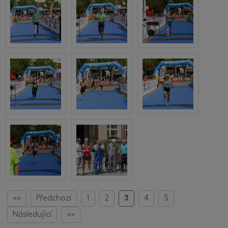
<<
Předchozí
1
2
3
4
5
Následující
>>