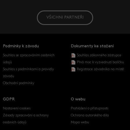
VŠICHNI PARTNEŘI
Podmínky k závodu
Dokumenty ke stažení
Souhlas se zpracováním osobních
Souhlas zákonného zástupce
údajů
Plná moc k vyzvednutí balíčku
Souhlas s podmínkami a pravidly
Registrace závodníka na místě
závodu
Obchodní podmínky
GDPR
O webu
Nastavení cookies
Prohlášení o přístupnosti
Zásady zpracování a ochrany
Ochrana autorského díla
osobních údajů
Mapa webu