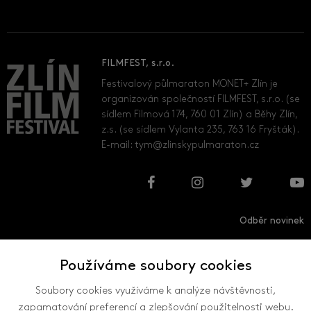
FILMFEST, s.r.o.
Festivalový půlmaraton MONET+ Zlín je
organizován společností FILMFEST, s.r.o. (se
sídlem Filmová 174, 760 01 Zlín) a Běhy Zlín,
z.s. (se sídlem Vylanta 235, 763 16 Fryšták).
E-mail:
tym@zlinskypulmaraton.cz
Odběr novinek
Používáme soubory cookies
Přihlásit
Odhlásit
Soubory cookies využíváme k analýze návštěvnosti,
zapamatování preferencí a zlepšování použitelnosti webu.