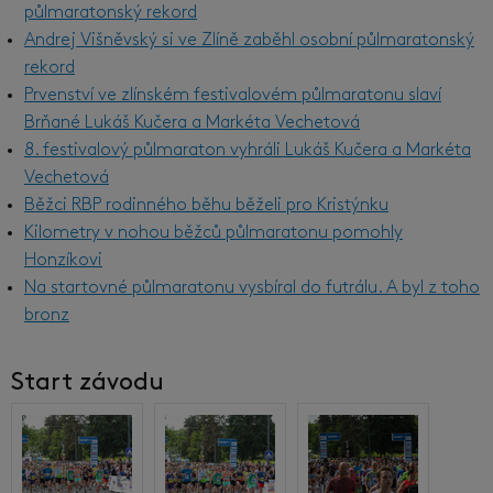
půlmaratonský rekord
Andrej Višněvský si ve Zlíně zaběhl osobní půlmaratonský
rekord
Prvenství ve zlínském festivalovém půlmaratonu slaví
Brňané Lukáš Kučera a Markéta Vechetová
8. festivalový půlmaraton vyhráli Lukáš Kučera a Markéta
Vechetová
Běžci RBP rodinného běhu běželi pro Kristýnku
Kilometry v nohou běžců půlmaratonu pomohly
Honzíkovi
Na startovné půlmaratonu vysbíral do futrálu. A byl z toho
bronz
Start závodu