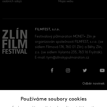
osobních údajů
Mapa webu
FILMFEST, s.r.o.
Festivalový půlmaraton MONET+ Zlín je
organizován společností FILMFEST, s.r.o. (se
sídlem Filmová 174, 760 01 Zlín) a Běhy Zlín,
z.s. (se sídlem Vylanta 235, 763 16 Fryšták).
E-mail:
tym@zlinskypulmaraton.cz
Odběr novinek
Používáme soubory cookies
Přihlásit
Odhlásit