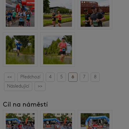
<<
Předchozí
4
5
6
7
8
Následující
>>
Cíl na náměstí