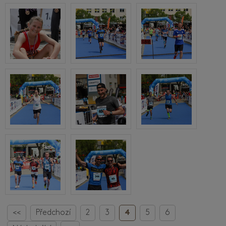
<<
Předchozí
2
3
4
5
6