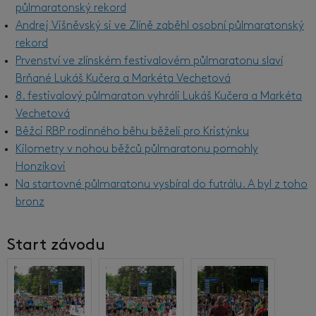
půlmaratonský rekord
Andrej Višněvský si ve Zlíně zaběhl osobní půlmaratonský
rekord
Prvenství ve zlínském festivalovém půlmaratonu slaví
Brňané Lukáš Kučera a Markéta Vechetová
8. festivalový půlmaraton vyhráli Lukáš Kučera a Markéta
Vechetová
Běžci RBP rodinného běhu běželi pro Kristýnku
Kilometry v nohou běžců půlmaratonu pomohly
Honzíkovi
Na startovné půlmaratonu vysbíral do futrálu. A byl z toho
bronz
Start závodu