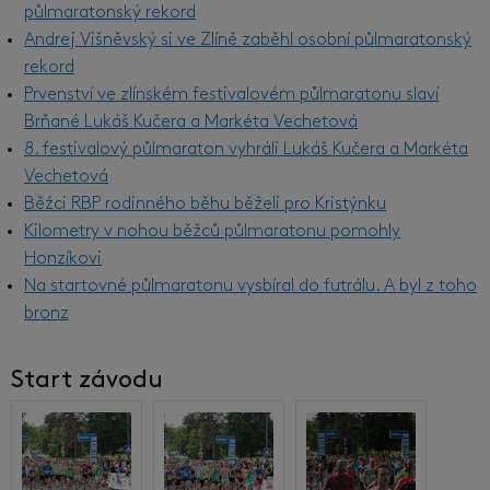
půlmaratonský rekord
Andrej Višněvský si ve Zlíně zaběhl osobní půlmaratonský
rekord
Prvenství ve zlínském festivalovém půlmaratonu slaví
Brňané Lukáš Kučera a Markéta Vechetová
8. festivalový půlmaraton vyhráli Lukáš Kučera a Markéta
Vechetová
Běžci RBP rodinného běhu běželi pro Kristýnku
Kilometry v nohou běžců půlmaratonu pomohly
Honzíkovi
Na startovné půlmaratonu vysbíral do futrálu. A byl z toho
bronz
Start závodu