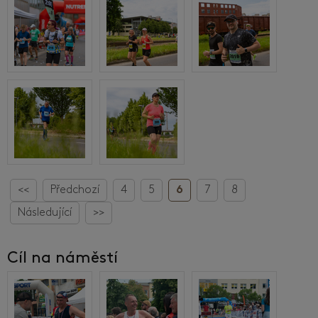
<<
Předchozí
4
5
6
7
8
Následující
>>
Cíl na náměstí