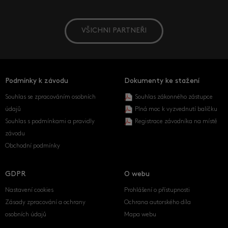
VŠICHNI PARTNEŘI
Podmínky k závodu
Dokumenty ke stažení
Souhlas se zpracováním osobních
Souhlas zákonného zástupce
údajů
Plná moc k vyzvednutí balíčku
Souhlas s podmínkami a pravidly
Registrace závodníka na místě
závodu
Obchodní podmínky
GDPR
O webu
Nastavení cookies
Prohlášení o přístupnosti
Zásady zpracování a ochrany
Ochrana autorského díla
osobních údajů
Mapa webu