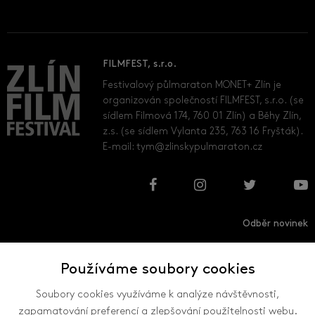
FILMFEST, s.r.o.
Festivalový půlmaraton MONET+ Zlín je
organizován společností FILMFEST, s.r.o. (se
sídlem Filmová 174, 760 01 Zlín) a Běhy Zlín,
z.s. (se sídlem Vylanta 235, 763 16 Fryšták).
E-mail:
tym@zlinskypulmaraton.cz
Odběr novinek
Používáme soubory cookies
Přihlásit
Odhlásit
Soubory cookies využíváme k analýze návštěvnosti,
zapamatování preferencí a zlepšování použitelnosti webu.