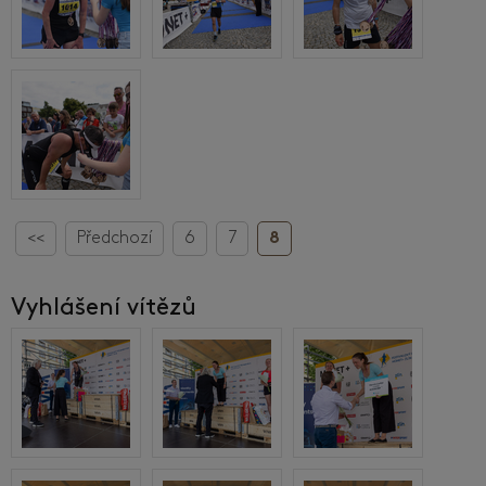
<<
Předchozí
6
7
8
Vyhlášení vítězů