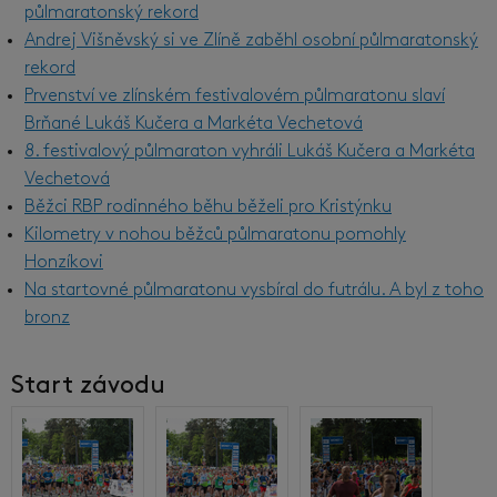
půlmaratonský rekord
Andrej Višněvský si ve Zlíně zaběhl osobní půlmaratonský
rekord
Prvenství ve zlínském festivalovém půlmaratonu slaví
Brňané Lukáš Kučera a Markéta Vechetová
8. festivalový půlmaraton vyhráli Lukáš Kučera a Markéta
Vechetová
Běžci RBP rodinného běhu běželi pro Kristýnku
Kilometry v nohou běžců půlmaratonu pomohly
Honzíkovi
Na startovné půlmaratonu vysbíral do futrálu. A byl z toho
bronz
Start závodu