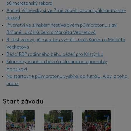
půlmaratonský rekord
Andrej Višněvský si ve Zlíně zaběhl osobní půlmaratonský
rekord
Prvenství ve zlínském festivalovém půlmaratonu slaví
Brňané Lukáš Kučera a Markéta Vechetová
8. festivalový půlmaraton vyhráli Lukáš Kučera a Markéta
Vechetová
Běžci RBP rodinného běhu běželi pro Kristýnku
Kilometry v nohou běžců půlmaratonu pomohly
Honzíkovi
Na startovné půlmaratonu vysbíral do futrálu. A byl z toho
bronz
Start závodu