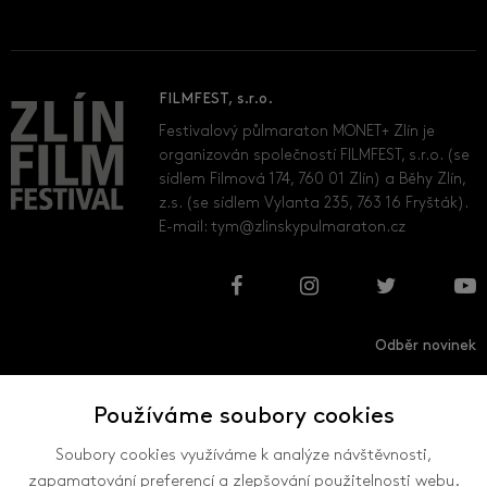
FILMFEST, s.r.o.
Festivalový půlmaraton MONET+ Zlín je
organizován společností FILMFEST, s.r.o. (se
sídlem Filmová 174, 760 01 Zlín) a Běhy Zlín,
z.s. (se sídlem Vylanta 235, 763 16 Fryšták).
E-mail:
tym@zlinskypulmaraton.cz
Odběr novinek
Používáme soubory cookies
Přihlásit
Odhlásit
Soubory cookies využíváme k analýze návštěvnosti,
zapamatování preferencí a zlepšování použitelnosti webu.