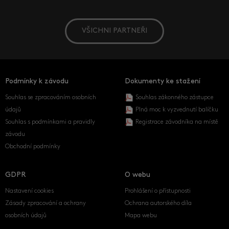
VŠICHNI PARTNEŘI
Podmínky k závodu
Dokumenty ke stažení
Souhlas se zpracováním osobních
Souhlas zákonného zástupce
údajů
Plná moc k vyzvednutí balíčku
Souhlas s podmínkami a pravidly
Registrace závodníka na místě
závodu
Obchodní podmínky
GDPR
O webu
Nastavení cookies
Prohlášení o přístupnosti
Zásady zpracování a ochrany
Ochrana autorského díla
osobních údajů
Mapa webu