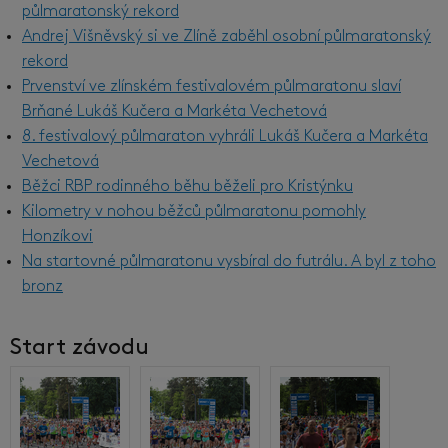
půlmaratonský rekord
Andrej Višněvský si ve Zlíně zaběhl osobní půlmaratonský
rekord
Prvenství ve zlínském festivalovém půlmaratonu slaví
Brňané Lukáš Kučera a Markéta Vechetová
8. festivalový půlmaraton vyhráli Lukáš Kučera a Markéta
Vechetová
Běžci RBP rodinného běhu běželi pro Kristýnku
Kilometry v nohou běžců půlmaratonu pomohly
Honzíkovi
Na startovné půlmaratonu vysbíral do futrálu. A byl z toho
bronz
Start závodu