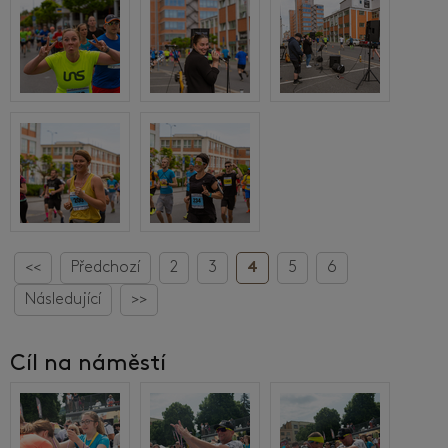
<<
Předchozí
2
3
4
5
6
Následující
>>
Cíl na náměstí