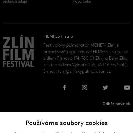
osobních údajů
Mapa webu
FILMFEST, s.r.o.
Festivalový půlmaraton MONET+ Zlín je
organizován společností FILMFEST, s.r.o. (se
sídlem Filmová 174, 760 01 Zlín) a Běhy Zlín,
z.s. (se sídlem Vylanta 235, 763 16 Fryšták).
E-mail:
tym@zlinskypulmaraton.cz
Odběr novinek
Používáme soubory cookies
Přihlásit
Odhlásit