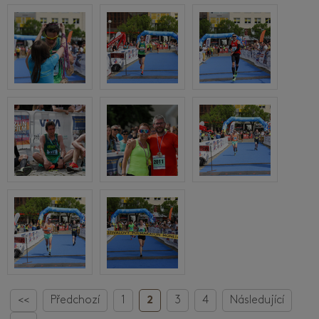
<<
Předchozí
1
2
3
4
Následující