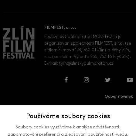
FILMFEST, s.r.o.
Festivalový půlmaraton MONET+ Zlín je
organizován společností FILMFEST, s.r.o. (se
sídlem Filmová 174, 760 01 Zlín) a Běhy Zlín,
z.s. (se sídlem Vylanta 235, 763 16 Fryšták).
E-mail:
tym@zlinskypulmaraton.cz
Odběr novinek
Používáme soubory cookies
Přihlásit
Odhlásit
Soubory cookies využíváme k analýze návštěvnosti,
zapamatování preferencí a zlepšování použitelnosti webu.