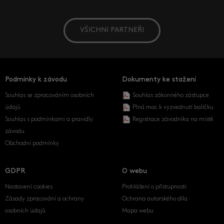
VŠICHNI PARTNEŘI
Podmínky k závodu
Dokumenty ke stažení
Souhlas se zpracováním osobních
Souhlas zákonného zástupce
údajů
Plná moc k vyzvednutí balíčku
Souhlas s podmínkami a pravidly
Registrace závodníka na místě
závodu
Obchodní podmínky
GDPR
O webu
Nastavení cookies
Prohlášení o přístupnosti
Zásady zpracování a ochrany
Ochrana autorského díla
osobních údajů
Mapa webu