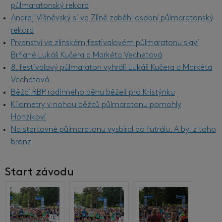
půlmaratonský rekord
Andrej Višněvský si ve Zlíně zaběhl osobní půlmaratonský
rekord
Prvenství ve zlínském festivalovém půlmaratonu slaví
Brňané Lukáš Kučera a Markéta Vechetová
8. festivalový půlmaraton vyhráli Lukáš Kučera a Markéta
Vechetová
Běžci RBP rodinného běhu běželi pro Kristýnku
Kilometry v nohou běžců půlmaratonu pomohly
Honzíkovi
Na startovné půlmaratonu vysbíral do futrálu. A byl z toho
bronz
Start závodu