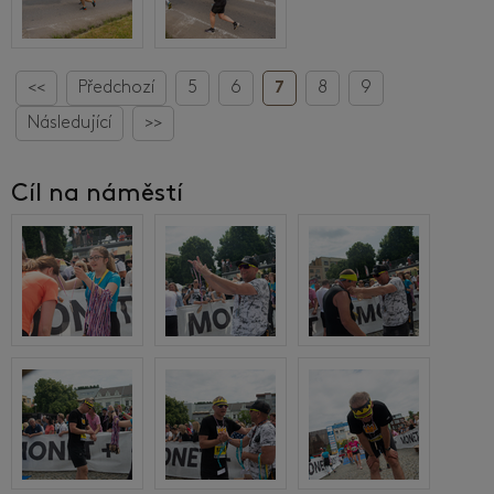
<<
Předchozí
5
6
7
8
9
Následující
>>
Cíl na náměstí