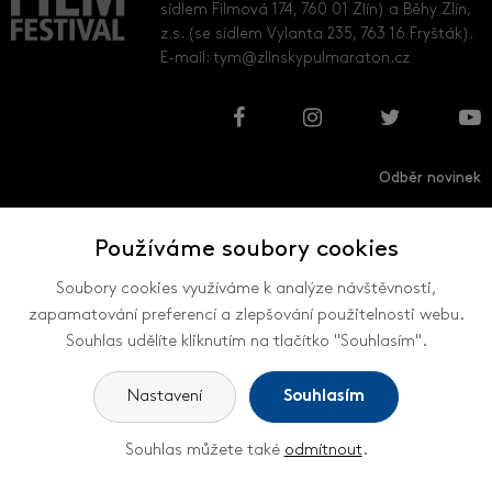
sídlem Filmová 174, 760 01 Zlín) a Běhy Zlín,
z.s. (se sídlem Vylanta 235, 763 16 Fryšták).
E-mail:
tym@zlinskypulmaraton.cz
Odběr novinek
Používáme soubory cookies
Přihlásit
Odhlásit
Soubory cookies využíváme k analýze návštěvnosti,
zapamatování preferencí a zlepšování použitelnosti webu.
Souhlas udělíte kliknutím na tlačítko "Souhlasím".
VŠECHNY KONTAKTY
Nastavení
Souhlasím
Souhlas můžete také
odmítnout
.