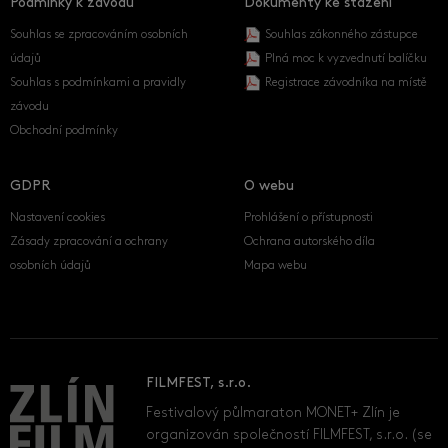
Podmínky k závodu
Dokumenty ke stažení
Souhlas se zpracováním osobních
Souhlas zákonného zástupce
údajů
Plná moc k vyzvednutí balíčku
Souhlas s podmínkami a pravidly
Registrace závodníka na místě
závodu
Obchodní podmínky
GDPR
O webu
Nastavení cookies
Prohlášení o přístupnosti
Zásady zpracování a ochrany
Ochrana autorského díla
osobních údajů
Mapa webu
FILMFEST, s.r.o.
Festivalový půlmaraton MONET+ Zlín je
organizován společností FILMFEST, s.r.o. (se