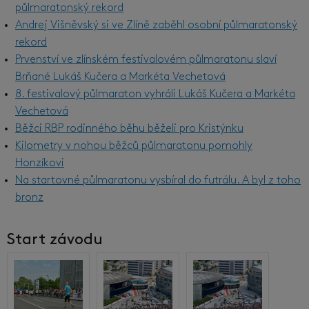
půlmaratonský rekord
Andrej Višněvský si ve Zlíně zaběhl osobní půlmaratonský
rekord
Prvenství ve zlínském festivalovém půlmaratonu slaví
Brňané Lukáš Kučera a Markéta Vechetová
8. festivalový půlmaraton vyhráli Lukáš Kučera a Markéta
Vechetová
Běžci RBP rodinného běhu běželi pro Kristýnku
Kilometry v nohou běžců půlmaratonu pomohly
Honzíkovi
Na startovné půlmaratonu vysbíral do futrálu. A byl z toho
bronz
Start závodu