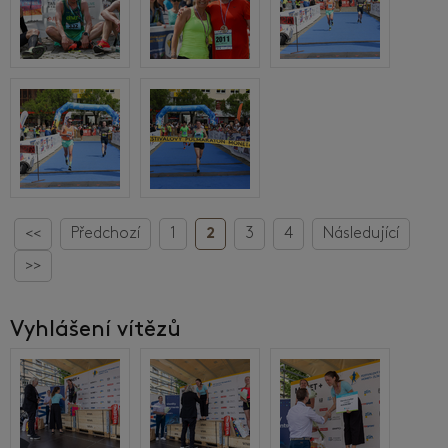
<<
Předchozí
1
2
3
4
Následující
>>
Vyhlášení vítězů