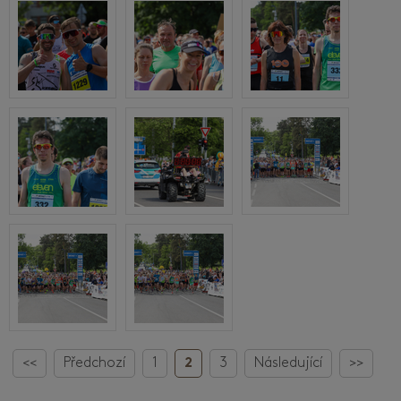
<<
Předchozí
1
2
3
Následující
>>