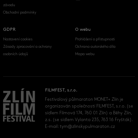
závodu
Obchodní podmínky
GDPR
O webu
Nastavení cookies
Prohlášení o přístupnosti
Zásady zpracování a ochrany
Ochrana autorského díla
osobních údajů
Mapa webu
FILMFEST, s.r.o.
Festivalový půlmaraton MONET+ Zlín je
organizován společností FILMFEST, s.r.o. (se
sídlem Filmová 174, 760 01 Zlín) a Běhy Zlín,
z.s. (se sídlem Vylanta 235, 763 16 Fryšták).
E-mail:
tym@zlinskypulmaraton.cz