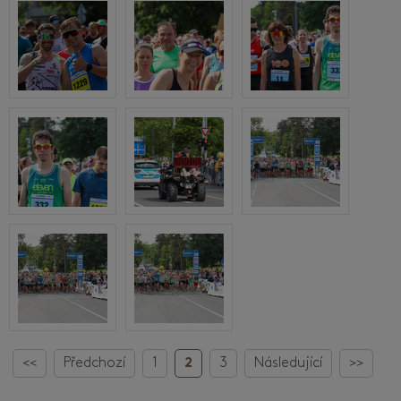
<<
Předchozí
1
2
3
Následující
>>