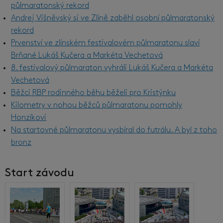
půlmaratonský rekord
Andrej Višněvský si ve Zlíně zaběhl osobní půlmaratonský
rekord
Prvenství ve zlínském festivalovém půlmaratonu slaví
Brňané Lukáš Kučera a Markéta Vechetová
8. festivalový půlmaraton vyhráli Lukáš Kučera a Markéta
Vechetová
Běžci RBP rodinného běhu běželi pro Kristýnku
Kilometry v nohou běžců půlmaratonu pomohly
Honzíkovi
Na startovné půlmaratonu vysbíral do futrálu. A byl z toho
bronz
Start závodu