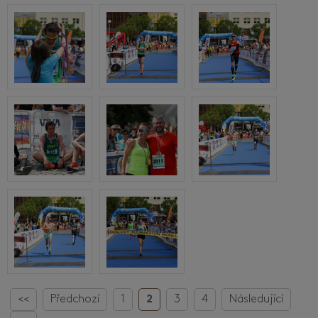
<<
Předchozí
1
2
3
4
Následující