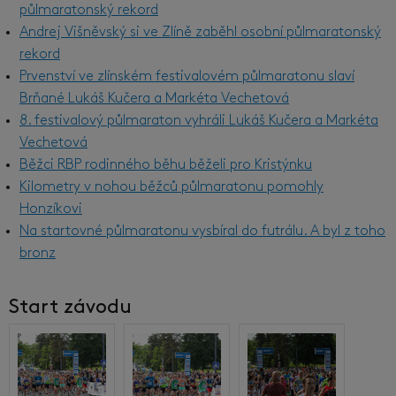
půlmaratonský rekord
Andrej Višněvský si ve Zlíně zaběhl osobní půlmaratonský
rekord
Prvenství ve zlínském festivalovém půlmaratonu slaví
Brňané Lukáš Kučera a Markéta Vechetová
8. festivalový půlmaraton vyhráli Lukáš Kučera a Markéta
Vechetová
Běžci RBP rodinného běhu běželi pro Kristýnku
Kilometry v nohou běžců půlmaratonu pomohly
Honzíkovi
Na startovné půlmaratonu vysbíral do futrálu. A byl z toho
bronz
Start závodu