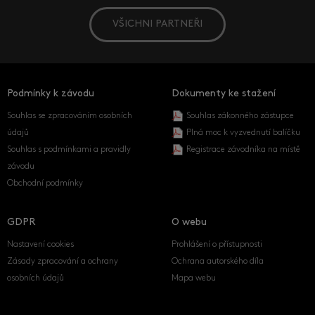
VŠICHNI PARTNEŘI
Podmínky k závodu
Dokumenty ke stažení
Souhlas se zpracováním osobních
Souhlas zákonného zástupce
údajů
Plná moc k vyzvednutí balíčku
Souhlas s podmínkami a pravidly
Registrace závodníka na místě
závodu
Obchodní podmínky
GDPR
O webu
Nastavení cookies
Prohlášení o přístupnosti
Zásady zpracování a ochrany
Ochrana autorského díla
osobních údajů
Mapa webu