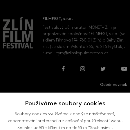
FILMFEST, s.r.o.
Festivalový půlmaraton MONET+ Zlín je
organizován společností FILMFEST, s.r.o. (se
sídlem Filmová 174, 760 01 Zlín) a Běhy Zlín,
z.s. (se sídlem Vylanta 235, 763 16 Fryšták).
E-mail:
tym@zlinskypulmaraton.cz
Odběr novinek
Používáme soubory cookies
Přihlásit
Odhlásit
Soubory cookies využíváme k analýze návštěvnosti,
zapamatování preferencí a zlepšování použitelnosti webu.
Souhlas udělíte kliknutím na tlačítko "Souhlasím".