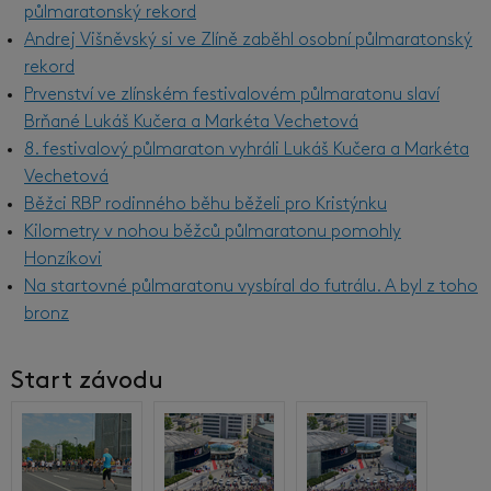
půlmaratonský rekord
Andrej Višněvský si ve Zlíně zaběhl osobní půlmaratonský
rekord
Prvenství ve zlínském festivalovém půlmaratonu slaví
Brňané Lukáš Kučera a Markéta Vechetová
8. festivalový půlmaraton vyhráli Lukáš Kučera a Markéta
Vechetová
Běžci RBP rodinného běhu běželi pro Kristýnku
Kilometry v nohou běžců půlmaratonu pomohly
Honzíkovi
Na startovné půlmaratonu vysbíral do futrálu. A byl z toho
bronz
Start závodu