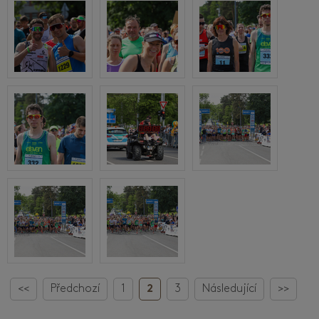
<<
Předchozí
1
2
3
Následující
>>