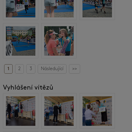
1
2
3
Následující
>>
Vyhlášení vítězů