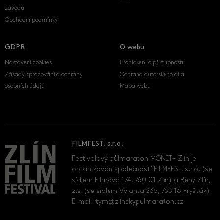
závodu
Obchodní podmínky
GDPR
O webu
Nastavení cookies
Prohlášení o přístupnosti
Zásady zpracování a ochrany
Ochrana autorského díla
osobních údajů
Mapa webu
FILMFEST, s.r.o.
Festivalový půlmaraton MONET+ Zlín je
organizován společností FILMFEST, s.r.o. (se
sídlem Filmová 174, 760 01 Zlín) a Běhy Zlín,
z.s. (se sídlem Vylanta 235, 763 16 Fryšták).
E-mail:
tym@zlinskypulmaraton.cz