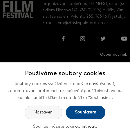
organizován společností FILMFEST, s.r.o. (se
sídlem Filmová 174, 760 01 Zlín) a Běhy Zlín,
z.s. (se sídlem Vylanta 235, 763 16 Fryšták).
E-mail:
tym@zlinskypulmaraton.cz
Odběr novinek
Používáme soubory cookies
Přihlásit
Odhlásit
Soubory cookies využíváme k analýze návštěvnosti,
zapamatování preferencí a zlepšování použitelnosti webu.
Souhlas udělíte kliknutím na tlačítko "Souhlasím".
VŠECHNY KONTAKTY
Nastavení
Souhlasím
Souhlas můžete také
odmítnout
.