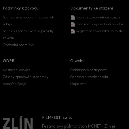
Podmínky k závodu
Dokumenty ke stažení
Souhlas se zpracováním osobních
Souhlas zákonného zástupce
údajů
Plná moc k vyzvednutí balíčku
Souhlas s podmínkami a pravidly
Registrace závodníka na místě
závodu
Obchodní podmínky
GDPR
O webu
Nastavení cookies
Prohlášení o přístupnosti
Zásady zpracování a ochrany
Ochrana autorského díla
osobních údajů
Mapa webu
FILMFEST, s.r.o.
Festivalový půlmaraton MONET+ Zlín je