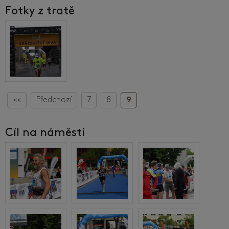
Fotky z tratě
<<
Předchozí
7
8
9
Cíl na náměstí