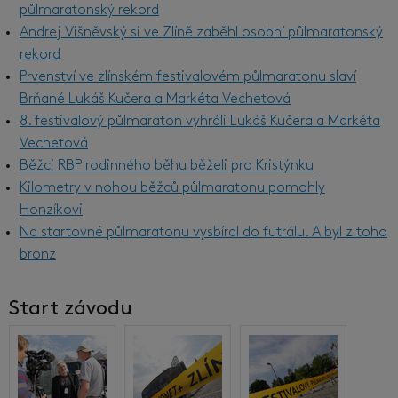
půlmaratonský rekord
Andrej Višněvský si ve Zlíně zaběhl osobní půlmaratonský
rekord
Prvenství ve zlínském festivalovém půlmaratonu slaví
Brňané Lukáš Kučera a Markéta Vechetová
8. festivalový půlmaraton vyhráli Lukáš Kučera a Markéta
Vechetová
Běžci RBP rodinného běhu běželi pro Kristýnku
Kilometry v nohou běžců půlmaratonu pomohly
Honzíkovi
Na startovné půlmaratonu vysbíral do futrálu. A byl z toho
bronz
Start závodu