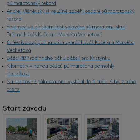
půlmaratonský rekord
Andrej Višněvský si ve Zlíně zaběhl osobní půlmaratonský
rekord
Prvenství ve zlínském festivalovém půlmaratonu slaví
Brňané Lukáš Kučera a Markéta Vechetová
8. festivalový půlmaraton vyhráli Lukáš Kučera a Markéta
Vechetová
Běžci RBP rodinného běhu běželi pro Kristýnku
Kilometry v nohou běžců půlmaratonu pomohly
Honzíkovi
Na startovné půlmaratonu vysbíral do futrálu. A byl z toho
bronz
Start závodu