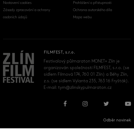
Nastavení cookies
Prohlášení o přístupnosti
Zásady zpracování a ochrany
Ochrana autorského díla
osobních údajů
Mapa webu
FILMFEST, s.r.o.
Festivalový půlmaraton MONET+ Zlín je
organizován společností FILMFEST, s.r.o. (se
sídlem Filmová 174, 760 01 Zlín) a Běhy Zlín,
z.s. (se sídlem Vylanta 235, 763 16 Fryšták).
E-mail:
tym@zlinskypulmaraton.cz
Odběr novinek