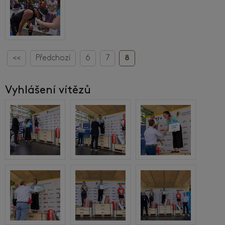
<<
Předchozí
6
7
8
Vyhlášení vítězů