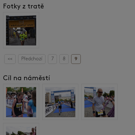
Fotky z tratě
<<
Předchozí
7
8
9
Cíl na náměstí