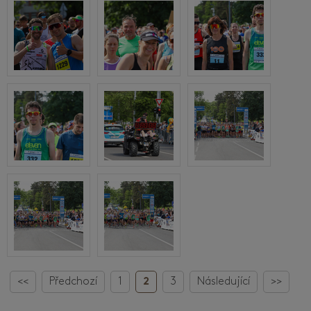
<<
Předchozí
1
2
3
Následující
>>