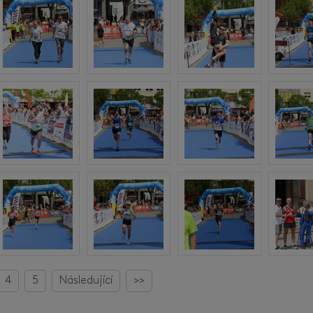
4
5
Následující
>>