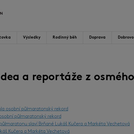
tovka
Výsledky
Rodinný běh
Doprava
Dobrovol
videa a reportáže z osmého
hla osobní půlmaratonský rekord
l osobní půlmaratonský rekord
m půlmaratonu slaví Brňané Lukáš Kučera a Markéta Vechetová
Lukáš Kučera a Markéta Vechetová