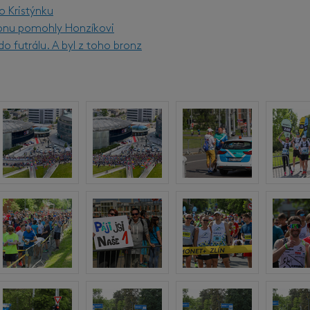
o Kristýnku
onu pomohly Honzíkovi
o futrálu. A byl z toho bronz