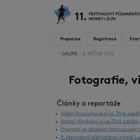
Propozice
Registrace
Star
GALERIE
8. ROČNÍK 2023
Fotografie, 
Články a reportáže
Adéla Stavinohová si ve Zlíně zabě
Andrej Višněvský si ve Zlíně zaběh
Prvenství ve zlínském festivalové
8. festivalový půlmaraton vyhráli 