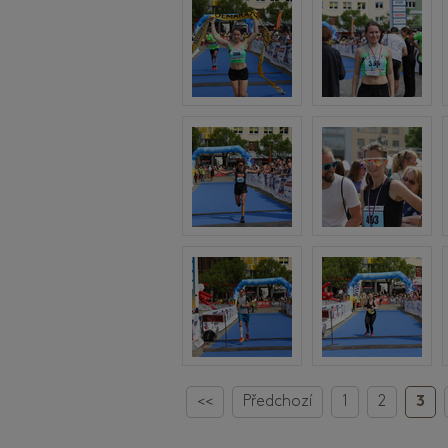
<<
Předchozí
1
2
3