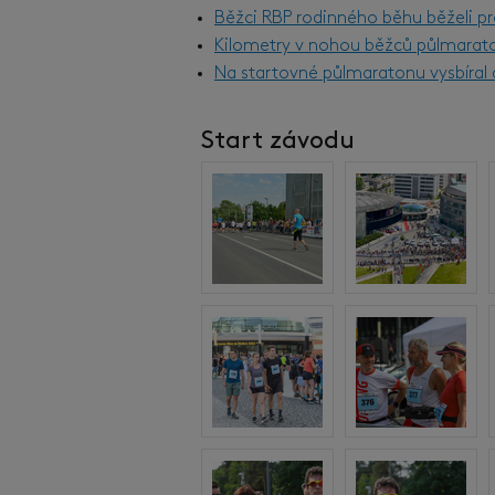
Běžci RBP rodinného běhu běželi pr
Kilometry v nohou běžců půlmarat
Na startovné půlmaratonu vysbíral d
Start závodu