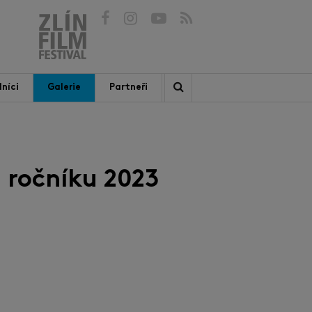
níci
Galerie
Partneři
 ročníku 2023