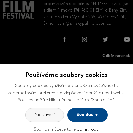
organizován společností FILMFEST, s.r.o. (se
sídlem Filmová 174, 760 01 Zlín) a Běhy Zlín,
z.s. (se sídlem Vylanta 235, 763 16 Fryšták).
E-mail:
tym@zlinskypulmaraton.cz
Odběr novinek
Používáme soubory cookies
Přihlásit
Odhlásit
Soubory cookies využíváme k analýze návštěvnosti,
zapamatování preferencí a zlepšování použitelnosti webu.
Souhlas udělíte kliknutím na tlačítko "Souhlasím".
VŠECHNY KONTAKTY
Nastavení
Souhlasím
Souhlas můžete také
odmítnout
.