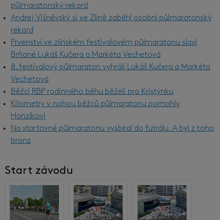
půlmaratonský rekord
Andrej Višněvský si ve Zlíně zaběhl osobní půlmaratonský
rekord
Prvenství ve zlínském festivalovém půlmaratonu slaví
Brňané Lukáš Kučera a Markéta Vechetová
8. festivalový půlmaraton vyhráli Lukáš Kučera a Markéta
Vechetová
Běžci RBP rodinného běhu běželi pro Kristýnku
Kilometry v nohou běžců půlmaratonu pomohly
Honzíkovi
Na startovné půlmaratonu vysbíral do futrálu. A byl z toho
bronz
Start závodu