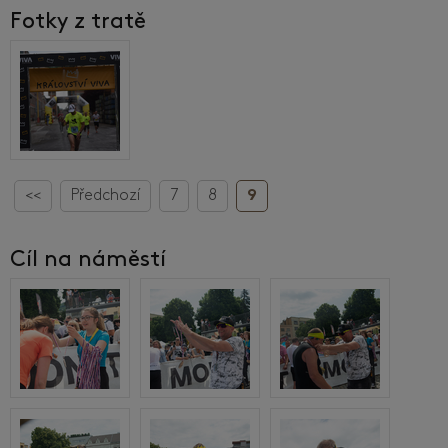
Fotky z tratě
<<
Předchozí
7
8
9
Cíl na náměstí