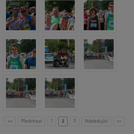
<<
Předchozí
1
2
3
Následující
>>