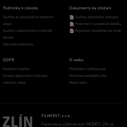
Podmínky k závodu
Dokumenty ke stažení
Souhlas se zpracováním osobních
Souhlas zákonného zástupce
údajů
Plná moc k vyzvednutí balíčku
Souhlas s podmínkami a pravidly
Registrace závodníka na místě
závodu
Obchodní podmínky
GDPR
O webu
Nastavení cookies
Prohlášení o přístupnosti
Zásady zpracování a ochrany
Ochrana autorského díla
osobních údajů
Mapa webu
FILMFEST, s.r.o.
Festivalový půlmaraton MONET+ Zlín je