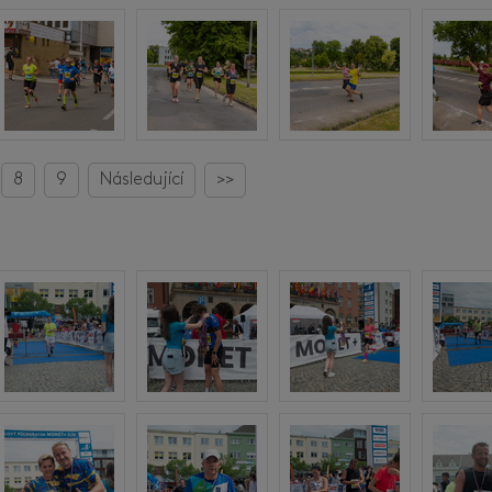
8
9
Následující
>>