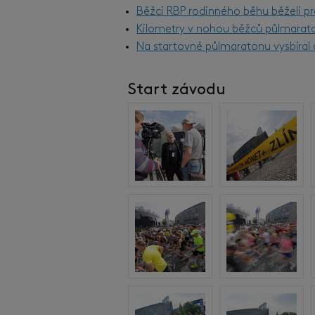
Běžci RBP rodinného běhu běželi pr
Kilometry v nohou běžců půlmarat
Na startovné půlmaratonu vysbíral d
Start závodu