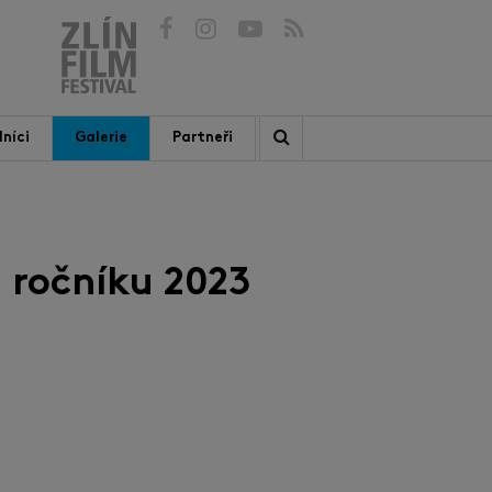
níci
Galerie
Partneři
 ročníku 2023