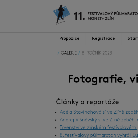
Propozice
Registrace
Star
GALERIE
8. ROČNÍK 2023
Fotografie, 
Články a reportáže
Adéla Stavinohová si ve Zlíně zabě
Andrej Višněvský si ve Zlíně zaběh
Prvenství ve zlínském festivalové
8. festivalový půlmaraton vyhráli 