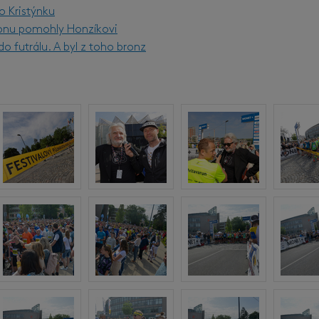
o Kristýnku
onu pomohly Honzíkovi
o futrálu. A byl z toho bronz