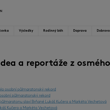
tovka
Výsledky
Rodinný běh
Doprava
Dobrovol
videa a reportáže z osmého
hla osobní půlmaratonský rekord
l osobní půlmaratonský rekord
m půlmaratonu slaví Brňané Lukáš Kučera a Markéta Vechetová
Lukáš Kučera a Markéta Vechetová