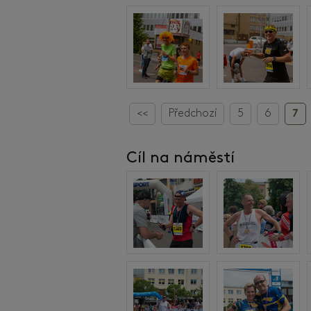
<<
Předchozí
5
6
7
Cíl na náměstí