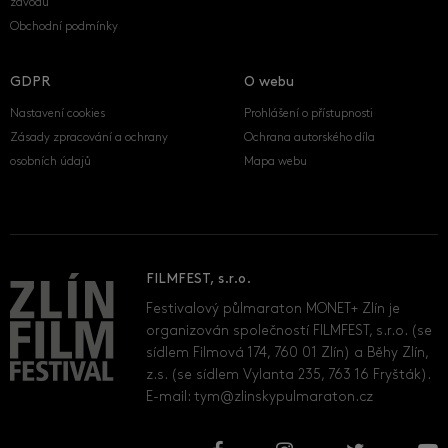
závodu
Obchodní podmínky
GDPR
O webu
Nastavení cookies
Prohlášení o přístupnosti
Zásady zpracování a ochrany
Ochrana autorského díla
osobních údajů
Mapa webu
FILMFEST, s.r.o.
Festivalový půlmaraton MONET+ Zlín je
organizován společností FILMFEST, s.r.o. (se
sídlem Filmová 174, 760 01 Zlín) a Běhy Zlín,
z.s. (se sídlem Vylanta 235, 763 16 Fryšták).
E-mail:
tym@zlinskypulmaraton.cz