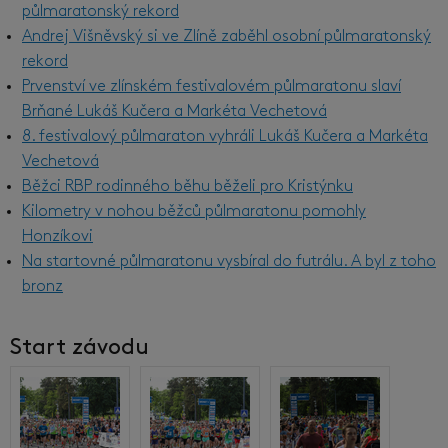
půlmaratonský rekord
Andrej Višněvský si ve Zlíně zaběhl osobní půlmaratonský
rekord
Prvenství ve zlínském festivalovém půlmaratonu slaví
Brňané Lukáš Kučera a Markéta Vechetová
8. festivalový půlmaraton vyhráli Lukáš Kučera a Markéta
Vechetová
Běžci RBP rodinného běhu běželi pro Kristýnku
Kilometry v nohou běžců půlmaratonu pomohly
Honzíkovi
Na startovné půlmaratonu vysbíral do futrálu. A byl z toho
bronz
Start závodu