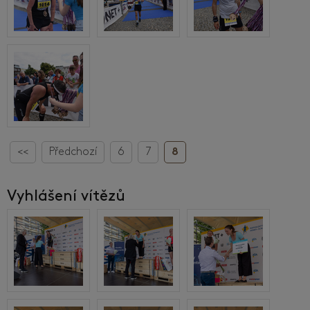
<<
Předchozí
6
7
8
Vyhlášení vítězů