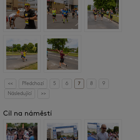
<<
Předchozí
5
6
7
8
9
Následující
>>
Cíl na náměstí