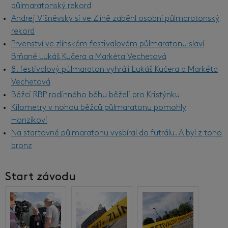
půlmaratonský rekord
Andrej Višněvský si ve Zlíně zaběhl osobní půlmaratonský
rekord
Prvenství ve zlínském festivalovém půlmaratonu slaví
Brňané Lukáš Kučera a Markéta Vechetová
8. festivalový půlmaraton vyhráli Lukáš Kučera a Markéta
Vechetová
Běžci RBP rodinného běhu běželi pro Kristýnku
Kilometry v nohou běžců půlmaratonu pomohly
Honzíkovi
Na startovné půlmaratonu vysbíral do futrálu. A byl z toho
bronz
Start závodu