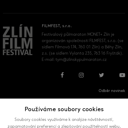
FILMFEST, s.r.o.
Festivalový půlmaraton MONET+ Zlín je
organizován společností FILMFEST, s.r.o. (se
sídlem Filmová 174, 760 01 Zlín) a Běhy Zlín,
z.s. (se sídlem Vylanta 235, 763 16 Fryšták).
E-mail:
tym@zlinskypulmaraton.cz
Odběr novinek
Používáme soubory cookies
Přihlásit
Odhlásit
Soubory cookies využíváme k analýze návštěvnosti,
zapamatování preferencí a zlepšování použitelnosti webu.