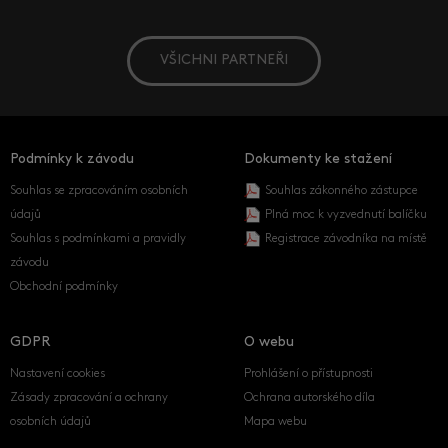
VŠICHNI PARTNEŘI
Podmínky k závodu
Dokumenty ke stažení
Souhlas se zpracováním osobních
Souhlas zákonného zástupce
údajů
Plná moc k vyzvednutí balíčku
Souhlas s podmínkami a pravidly
Registrace závodníka na místě
závodu
Obchodní podmínky
GDPR
O webu
Nastavení cookies
Prohlášení o přístupnosti
Zásady zpracování a ochrany
Ochrana autorského díla
osobních údajů
Mapa webu