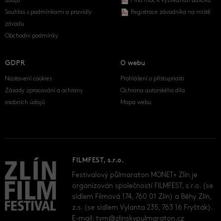
údajů
Plná moc k vyzvednutí balíčku
Souhlas s podmínkami a pravidly
Registrace závodníka na místě
závodu
Obchodní podmínky
GDPR
O webu
Nastavení cookies
Prohlášení o přístupnosti
Zásady zpracování a ochrany
Ochrana autorského díla
osobních údajů
Mapa webu
FILMFEST, s.r.o.
Festivalový půlmaraton MONET+ Zlín je
organizován společností FILMFEST, s.r.o. (se
sídlem Filmová 174, 760 01 Zlín) a Běhy Zlín,
z.s. (se sídlem Vylanta 235, 763 16 Fryšták).
E-mail:
tym@zlinskypulmaraton.cz