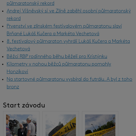
půlmaratonský rekord
Andrej Višněvský si ve Zlíně zaběhl osobní půlmaratonský
rekord
Prvenství ve zlínském festivalovém půlmaratonu slaví
Brňané Lukáš Kučera a Markéta Vechetová
8. festivalový půlmaraton vyhráli Lukáš Kučera a Markéta
Vechetová
Běžci RBP rodinného běhu běželi pro Kristýnku
Kilometry v nohou běžců půlmaratonu pomohly
Honzíkovi
Na startovné půlmaratonu vysbíral do futrálu. A byl z toho
bronz
Start závodu