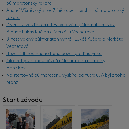
půlmaratonský rekord
Andrej Višněvský si ve Zlíně zaběhl osobní půlmaratonský
rekord
Prvenství ve zlínském festivalovém půlmaratonu slaví
Brňané Lukáš Kučera a Markéta Vechetová
8. festivalový půlmaraton vyhráli Lukáš Kučera a Markéta
Vechetová
Běžci RBP rodinného běhu běželi pro Kristýnku
Kilometry v nohou běžců půlmaratonu pomohly
Honzíkovi
Na startovné půlmaratonu vysbíral do futrálu. A byl z toho
bronz
Start závodu