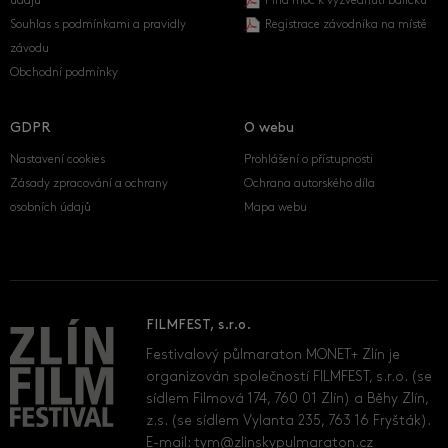
údajů
Plná moc k vyzvednutí balíčku
Souhlas s podmínkami a pravidly
Registrace závodníka na místě
závodu
Obchodní podmínky
GDPR
O webu
Nastavení cookies
Prohlášení o přístupnosti
Zásady zpracování a ochrany
Ochrana autorského díla
osobních údajů
Mapa webu
FILMFEST, s.r.o.
Festivalový půlmaraton MONET+ Zlín je
organizován společností FILMFEST, s.r.o. (se
sídlem Filmová 174, 760 01 Zlín) a Běhy Zlín,
z.s. (se sídlem Vylanta 235, 763 16 Fryšták).
E-mail:
tym@zlinskypulmaraton.cz