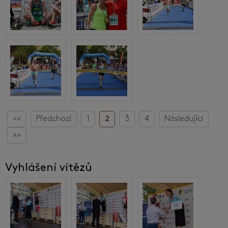
<<
Předchozí
1
2
3
4
Následující
>>
Vyhlášení vítězů