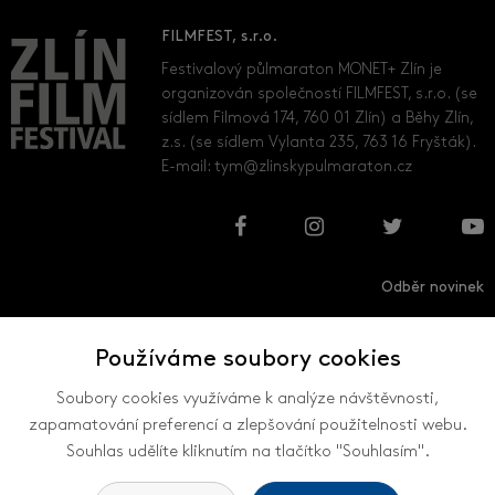
FILMFEST, s.r.o.
Festivalový půlmaraton MONET+ Zlín je
organizován společností FILMFEST, s.r.o. (se
sídlem Filmová 174, 760 01 Zlín) a Běhy Zlín,
z.s. (se sídlem Vylanta 235, 763 16 Fryšták).
E-mail:
tym@zlinskypulmaraton.cz
Odběr novinek
Používáme soubory cookies
Přihlásit
Odhlásit
Soubory cookies využíváme k analýze návštěvnosti,
zapamatování preferencí a zlepšování použitelnosti webu.
Souhlas udělíte kliknutím na tlačítko "Souhlasím".