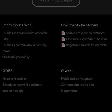
VŠICHNI PARTNEŘI
Podmínky k závodu
Dokumenty ke stažení
Souhlas se zpracováním osobních
Souhlas zákonného zástupce
údajů
Plná moc k vyzvednutí balíčku
Souhlas s podmínkami a pravidly
Registrace závodníka na místě
závodu
Obchodní podmínky
GDPR
O webu
Nastavení cookies
Prohlášení o přístupnosti
Zásady zpracování a ochrany
Ochrana autorského díla
osobních údajů
Mapa webu