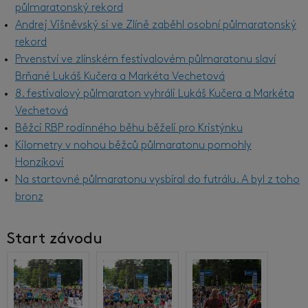
půlmaratonský rekord
Andrej Višněvský si ve Zlíně zaběhl osobní půlmaratonský
rekord
Prvenství ve zlínském festivalovém půlmaratonu slaví
Brňané Lukáš Kučera a Markéta Vechetová
8. festivalový půlmaraton vyhráli Lukáš Kučera a Markéta
Vechetová
Běžci RBP rodinného běhu běželi pro Kristýnku
Kilometry v nohou běžců půlmaratonu pomohly
Honzíkovi
Na startovné půlmaratonu vysbíral do futrálu. A byl z toho
bronz
Start závodu