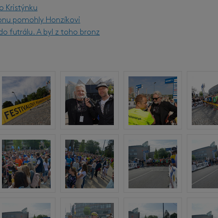
o Kristýnku
onu pomohly Honzíkovi
o futrálu. A byl z toho bronz