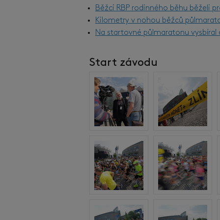
Běžci RBP rodinného běhu běželi pr
Kilometry v nohou běžců půlmarat
Na startovné půlmaratonu vysbíral d
Start závodu