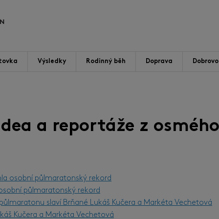
tovka
Výsledky
Rodinný běh
Doprava
Dobrovol
videa a reportáže z osmého
hla osobní půlmaratonský rekord
l osobní půlmaratonský rekord
m půlmaratonu slaví Brňané Lukáš Kučera a Markéta Vechetová
Lukáš Kučera a Markéta Vechetová