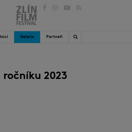
níci
Galerie
Partneři
 ročníku 2023