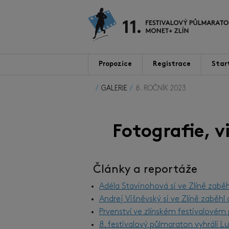
Propozice
Registrace
Star
GALERIE
8. ROČNÍK 2023
Fotografie, 
Články a reportáže
Adéla Stavinohová si ve Zlíně zabě
Andrej Višněvský si ve Zlíně zaběh
Prvenství ve zlínském festivalové
8. festivalový půlmaraton vyhráli 