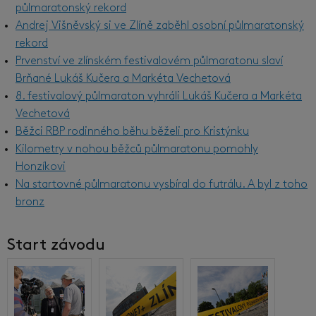
půlmaratonský rekord
Andrej Višněvský si ve Zlíně zaběhl osobní půlmaratonský
rekord
Prvenství ve zlínském festivalovém půlmaratonu slaví
Brňané Lukáš Kučera a Markéta Vechetová
8. festivalový půlmaraton vyhráli Lukáš Kučera a Markéta
Vechetová
Běžci RBP rodinného běhu běželi pro Kristýnku
Kilometry v nohou běžců půlmaratonu pomohly
Honzíkovi
Na startovné půlmaratonu vysbíral do futrálu. A byl z toho
bronz
Start závodu