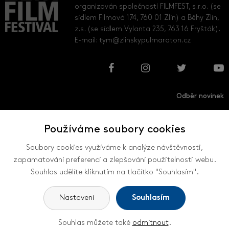
organizován společností FILMFEST, s.r.o. (se
sídlem Filmová 174, 760 01 Zlín) a Běhy Zlín,
z.s. (se sídlem Vylanta 235, 763 16 Fryšták).
E-mail:
tym@zlinskypulmaraton.cz
Odběr novinek
Používáme soubory cookies
Přihlásit
Odhlásit
Soubory cookies využíváme k analýze návštěvnosti,
zapamatování preferencí a zlepšování použitelnosti webu.
Souhlas udělíte kliknutím na tlačítko "Souhlasím".
VŠECHNY KONTAKTY
Nastavení
Souhlasím
Souhlas můžete také
odmítnout
.