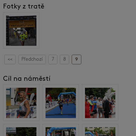
Fotky z tratě
<<
Předchozí
7
8
9
Cíl na náměstí