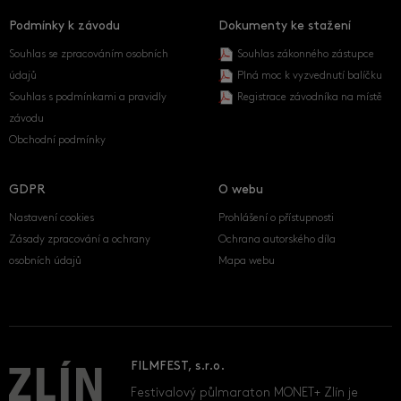
Podmínky k závodu
Dokumenty ke stažení
Souhlas se zpracováním osobních
Souhlas zákonného zástupce
údajů
Plná moc k vyzvednutí balíčku
Souhlas s podmínkami a pravidly
Registrace závodníka na místě
závodu
Obchodní podmínky
GDPR
O webu
Nastavení cookies
Prohlášení o přístupnosti
Zásady zpracování a ochrany
Ochrana autorského díla
osobních údajů
Mapa webu
FILMFEST, s.r.o.
Festivalový půlmaraton MONET+ Zlín je