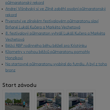
půlmaratonský rekord
Andrej Višněvský si ve Zlíně zaběhl osobní půlmaratonský
rekord
Prvenství ve zlínském festivalovém půlmaratonu slaví
Brňané Lukáš Kučera a Markéta Vechetová
8. festivalový půlmaraton vyhráli Lukáš Kučera a Markéta
Vechetová
Běžci RBP rodinného běhu běželi pro Kristýnku
Kilometry v nohou běžců půlmaratonu pomohly
Honzíkovi
Na startovné půlmaratonu vysbíral do futrálu. A byl z toho
bronz
Start závodu