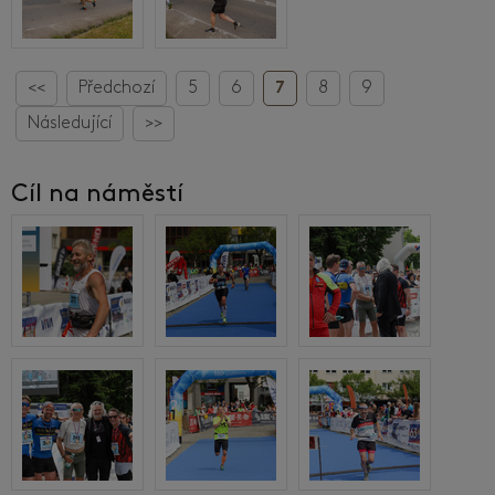
<<
Předchozí
5
6
7
8
9
Následující
>>
Cíl na náměstí