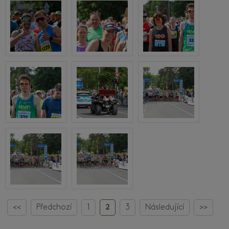
<<
Předchozí
1
2
3
Následující
>>