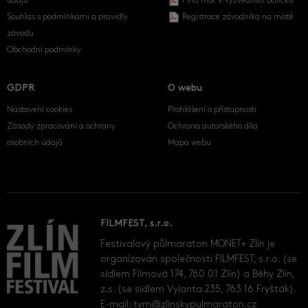
údajů
Plná moc k vyzvednutí balíčku
Souhlas s podmínkami a pravidly
Registrace závodníka na místě
závodu
Obchodní podmínky
GDPR
O webu
Nastavení cookies
Prohlášení o přístupnosti
Zásady zpracování a ochrany
Ochrana autorského díla
osobních údajů
Mapa webu
FILMFEST, s.r.o.
Festivalový půlmaraton MONET+ Zlín je
organizován společností FILMFEST, s.r.o. (se
sídlem Filmová 174, 760 01 Zlín) a Běhy Zlín,
z.s. (se sídlem Vylanta 235, 763 16 Fryšták).
E-mail:
tym@zlinskypulmaraton.cz