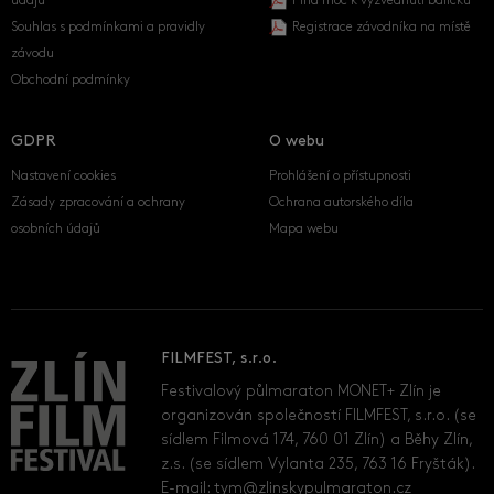
údajů
Plná moc k vyzvednutí balíčku
Souhlas s podmínkami a pravidly
Registrace závodníka na místě
závodu
Obchodní podmínky
GDPR
O webu
Nastavení cookies
Prohlášení o přístupnosti
Zásady zpracování a ochrany
Ochrana autorského díla
osobních údajů
Mapa webu
FILMFEST, s.r.o.
Festivalový půlmaraton MONET+ Zlín je
organizován společností FILMFEST, s.r.o. (se
sídlem Filmová 174, 760 01 Zlín) a Běhy Zlín,
z.s. (se sídlem Vylanta 235, 763 16 Fryšták).
E-mail:
tym@zlinskypulmaraton.cz