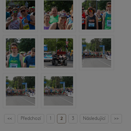
<<
Předchozí
1
2
3
Následující
>>