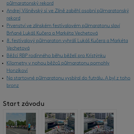
půlmaratonský rekord
Andrej Višněvský si ve Zlíně zaběhl osobní půlmaratonský
rekord
Prvenství ve zlínském festivalovém půlmaratonu slaví
Brňané Lukáš Kučera a Markéta Vechetová
8. festivalový půlmaraton vyhráli Lukáš Kučera a Markéta
Vechetová
Běžci RBP rodinného běhu běželi pro Kristýnku
Kilometry v nohou běžců půlmaratonu pomohly
Honzíkovi
Na startovné půlmaratonu vysbíral do futrálu. A byl z toho
bronz
Start závodu