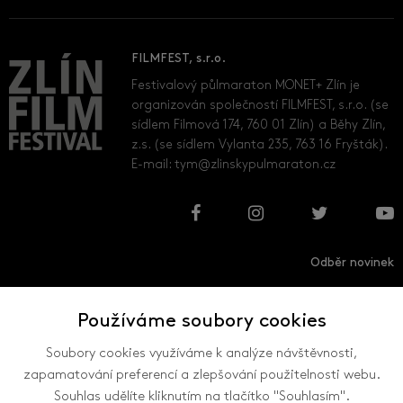
FILMFEST, s.r.o.
Festivalový půlmaraton MONET+ Zlín je
organizován společností FILMFEST, s.r.o. (se
sídlem Filmová 174, 760 01 Zlín) a Běhy Zlín,
z.s. (se sídlem Vylanta 235, 763 16 Fryšták).
E-mail:
tym@zlinskypulmaraton.cz
Odběr novinek
Používáme soubory cookies
Přihlásit
Odhlásit
Soubory cookies využíváme k analýze návštěvnosti,
zapamatování preferencí a zlepšování použitelnosti webu.
Souhlas udělíte kliknutím na tlačítko "Souhlasím".