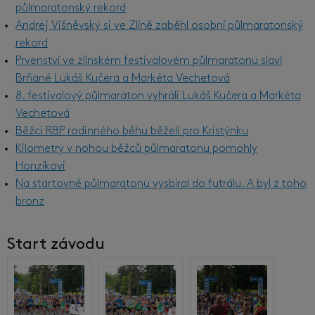
půlmaratonský rekord
Andrej Višněvský si ve Zlíně zaběhl osobní půlmaratonský
rekord
Prvenství ve zlínském festivalovém půlmaratonu slaví
Brňané Lukáš Kučera a Markéta Vechetová
8. festivalový půlmaraton vyhráli Lukáš Kučera a Markéta
Vechetová
Běžci RBP rodinného běhu běželi pro Kristýnku
Kilometry v nohou běžců půlmaratonu pomohly
Honzíkovi
Na startovné půlmaratonu vysbíral do futrálu. A byl z toho
bronz
Start závodu