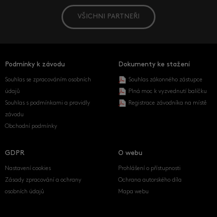
VŠICHNI PARTNEŘI
Podmínky k závodu
Dokumenty ke stažení
Souhlas se zpracováním osobních
Souhlas zákonného zástupce
údajů
Plná moc k vyzvednutí balíčku
Souhlas s podmínkami a pravidly
Registrace závodníka na místě
závodu
Obchodní podmínky
GDPR
O webu
Nastavení cookies
Prohlášení o přístupnosti
Zásady zpracování a ochrany
Ochrana autorského díla
osobních údajů
Mapa webu