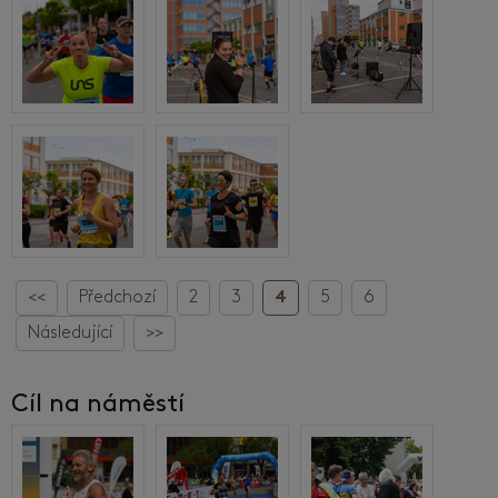
<<
Předchozí
2
3
4
5
6
Následující
>>
Cíl na náměstí