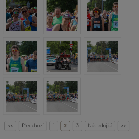
<<
Předchozí
1
2
3
Následující
>>