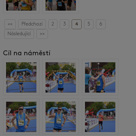
<<
Předchozí
2
3
4
5
6
Následující
>>
Cíl na náměstí