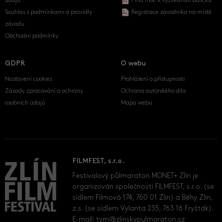
údajů
Plná moc k vyzvednutí balíčku
Souhlas s podmínkami a pravidly
Registrace závodníka na místě
závodu
Obchodní podmínky
GDPR
O webu
Nastavení cookies
Prohlášení o přístupnosti
Zásady zpracování a ochrany
Ochrana autorského díla
osobních údajů
Mapa webu
FILMFEST, s.r.o.
Festivalový půlmaraton MONET+ Zlín je
organizován společností FILMFEST, s.r.o. (se
sídlem Filmová 174, 760 01 Zlín) a Běhy Zlín,
z.s. (se sídlem Vylanta 235, 763 16 Fryšták).
E-mail:
tym@zlinskypulmaraton.cz