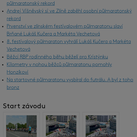
půlmaratonský rekord
Andrej Višněvský si ve Zlíně zaběhl osobní půlmaratonský
rekord
Prvenství ve zlínském festivalovém půlmaratonu slaví
Brňané Lukáš Kučera a Markéta Vechetová
8. festivalový půlmaraton vyhráli Lukáš Kučera a Markéta
Vechetová
Běžci RBP rodinného běhu běželi pro Kristýnku
Kilometry v nohou běžců půlmaratonu pomohly
Honzíkovi
Na startovné půlmaratonu vysbíral do futrálu. A byl z toho
bronz
Start závodu