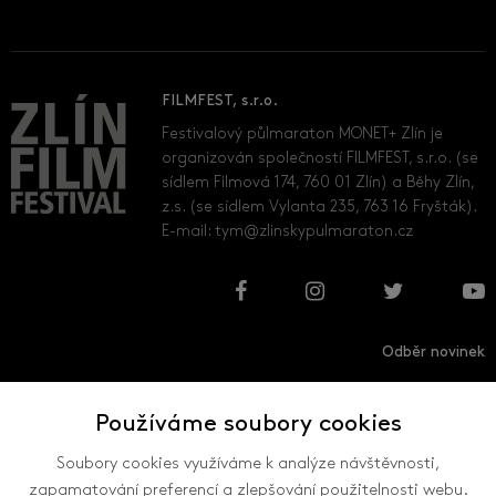
FILMFEST, s.r.o.
Festivalový půlmaraton MONET+ Zlín je
organizován společností FILMFEST, s.r.o. (se
sídlem Filmová 174, 760 01 Zlín) a Běhy Zlín,
z.s. (se sídlem Vylanta 235, 763 16 Fryšták).
E-mail:
tym@zlinskypulmaraton.cz
Odběr novinek
Používáme soubory cookies
Přihlásit
Odhlásit
Soubory cookies využíváme k analýze návštěvnosti,
zapamatování preferencí a zlepšování použitelnosti webu.