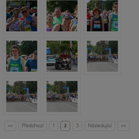
<<
Předchozí
1
2
3
Následující
>>