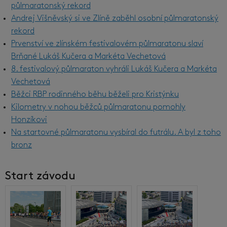
půlmaratonský rekord
Andrej Višněvský si ve Zlíně zaběhl osobní půlmaratonský
rekord
Prvenství ve zlínském festivalovém půlmaratonu slaví
Brňané Lukáš Kučera a Markéta Vechetová
8. festivalový půlmaraton vyhráli Lukáš Kučera a Markéta
Vechetová
Běžci RBP rodinného běhu běželi pro Kristýnku
Kilometry v nohou běžců půlmaratonu pomohly
Honzíkovi
Na startovné půlmaratonu vysbíral do futrálu. A byl z toho
bronz
Start závodu