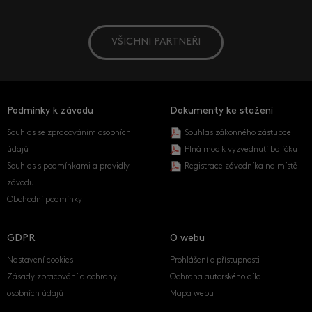
VŠICHNI PARTNEŘI
Podmínky k závodu
Dokumenty ke stažení
Souhlas se zpracováním osobních
Souhlas zákonného zástupce
údajů
Plná moc k vyzvednutí balíčku
Souhlas s podmínkami a pravidly
Registrace závodníka na místě
závodu
Obchodní podmínky
GDPR
O webu
Nastavení cookies
Prohlášení o přístupnosti
Zásady zpracování a ochrany
Ochrana autorského díla
osobních údajů
Mapa webu