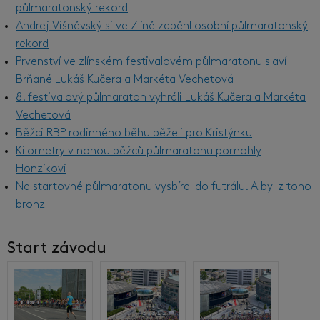
půlmaratonský rekord
Andrej Višněvský si ve Zlíně zaběhl osobní půlmaratonský
rekord
Prvenství ve zlínském festivalovém půlmaratonu slaví
Brňané Lukáš Kučera a Markéta Vechetová
8. festivalový půlmaraton vyhráli Lukáš Kučera a Markéta
Vechetová
Běžci RBP rodinného běhu běželi pro Kristýnku
Kilometry v nohou běžců půlmaratonu pomohly
Honzíkovi
Na startovné půlmaratonu vysbíral do futrálu. A byl z toho
bronz
Start závodu