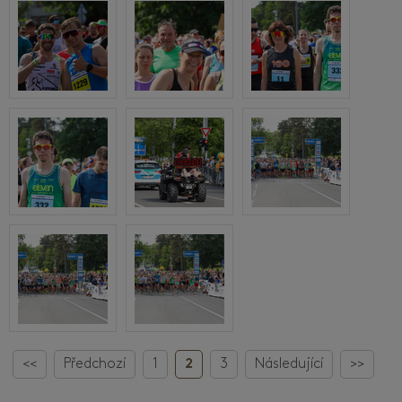
<<
Předchozí
1
2
3
Následující
>>