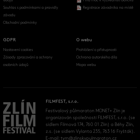
údajů
Plná moc k vyzvednutí balíčku
Souhlas s podmínkami a pravidly
Registrace závodníka na místě
závodu
Obchodní podmínky
GDPR
O webu
Nastavení cookies
Prohlášení o přístupnosti
Zásady zpracování a ochrany
Ochrana autorského díla
osobních údajů
Mapa webu
FILMFEST, s.r.o.
Festivalový půlmaraton MONET+ Zlín je
organizován společností FILMFEST, s.r.o. (se
sídlem Filmová 174, 760 01 Zlín) a Běhy Zlín,
z.s. (se sídlem Vylanta 235, 763 16 Fryšták).
E-mail:
tym@zlinskypulmaraton.cz