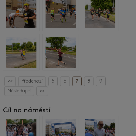
<<
Předchozí
5
6
7
8
9
Následující
>>
Cíl na náměstí