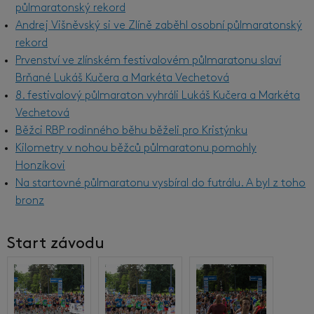
půlmaratonský rekord
Andrej Višněvský si ve Zlíně zaběhl osobní půlmaratonský
rekord
Prvenství ve zlínském festivalovém půlmaratonu slaví
Brňané Lukáš Kučera a Markéta Vechetová
8. festivalový půlmaraton vyhráli Lukáš Kučera a Markéta
Vechetová
Běžci RBP rodinného běhu běželi pro Kristýnku
Kilometry v nohou běžců půlmaratonu pomohly
Honzíkovi
Na startovné půlmaratonu vysbíral do futrálu. A byl z toho
bronz
Start závodu