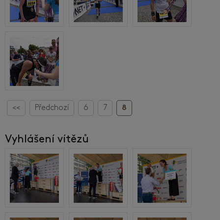
<<
Předchozí
6
7
8
Vyhlášení vítězů