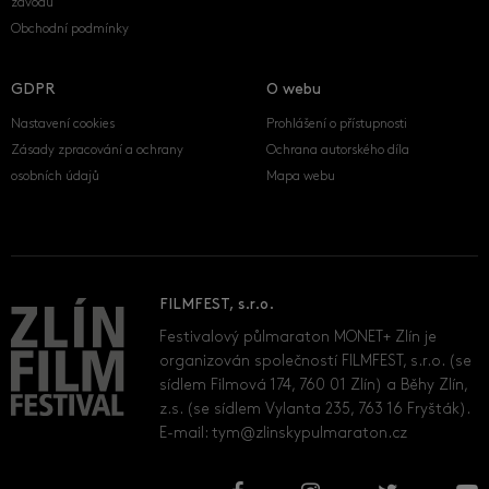
závodu
Obchodní podmínky
GDPR
O webu
Nastavení cookies
Prohlášení o přístupnosti
Zásady zpracování a ochrany
Ochrana autorského díla
osobních údajů
Mapa webu
FILMFEST, s.r.o.
Festivalový půlmaraton MONET+ Zlín je
organizován společností FILMFEST, s.r.o. (se
sídlem Filmová 174, 760 01 Zlín) a Běhy Zlín,
z.s. (se sídlem Vylanta 235, 763 16 Fryšták).
E-mail:
tym@zlinskypulmaraton.cz