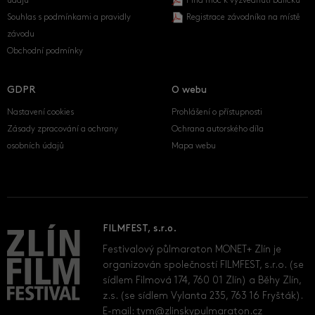
údajů
Plná moc k vyzvednutí balíčku
Souhlas s podmínkami a pravidly
Registrace závodníka na místě
závodu
Obchodní podmínky
GDPR
O webu
Nastavení cookies
Prohlášení o přístupnosti
Zásady zpracování a ochrany
Ochrana autorského díla
osobních údajů
Mapa webu
FILMFEST, s.r.o.
Festivalový půlmaraton MONET+ Zlín je
organizován společností FILMFEST, s.r.o. (se
sídlem Filmová 174, 760 01 Zlín) a Běhy Zlín,
z.s. (se sídlem Vylanta 235, 763 16 Fryšták).
E-mail:
tym@zlinskypulmaraton.cz