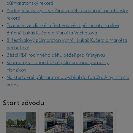
půlmaratonský rekord
Andrej Višněvský si ve Zlíně zaběhl osobní půlmaratonský
rekord
Prvenství ve zlínském festivalovém půlmaratonu slaví
Brňané Lukáš Kučera a Markéta Vechetová
8. festivalový půlmaraton vyhráli Lukáš Kučera a Markéta
Vechetová
Běžci RBP rodinného běhu běželi pro Kristýnku
Kilometry v nohou běžců půlmaratonu pomohly
Honzíkovi
Na startovné půlmaratonu vysbíral do futrálu. A byl z toho
bronz
Start závodu