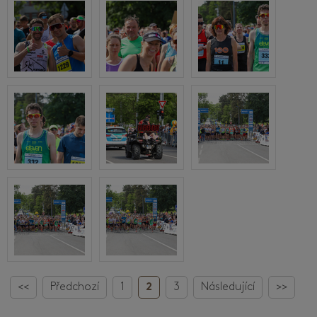
<<
Předchozí
1
2
3
Následující
>>