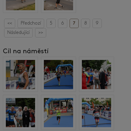
<<
Předchozí
5
6
7
8
9
Následující
>>
Cíl na náměstí