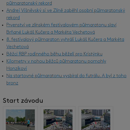
půlmaratonský rekord
Andrej Višněvský si ve Zlíně zaběhl osobní půlmaratonský
rekord
Prvenství ve zlínském festivalovém půlmaratonu slaví
Brňané Lukáš Kučera a Markéta Vechetová
8. festivalový půlmaraton vyhráli Lukáš Kučera a Markéta
Vechetová
Běžci RBP rodinného běhu běželi pro Kristýnku
Kilometry v nohou běžců půlmaratonu pomohly
Honzíkovi
Na startovné půlmaratonu vysbíral do futrálu. A byl z toho
bronz
Start závodu