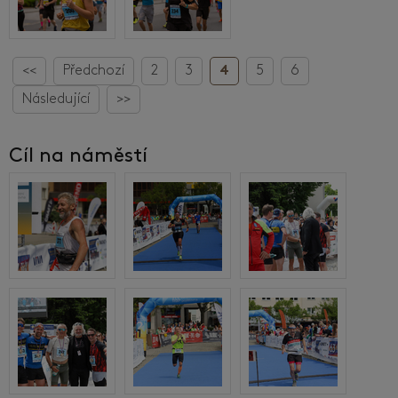
<<
Předchozí
2
3
4
5
6
Následující
>>
Cíl na náměstí