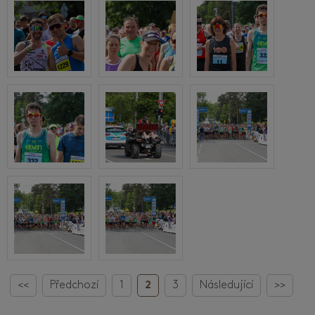
<<
Předchozí
1
2
3
Následující
>>