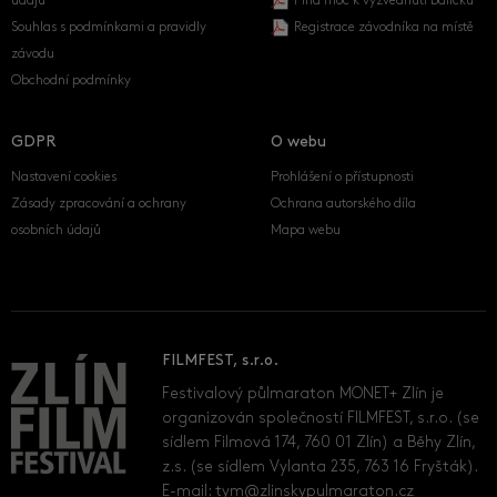
údajů
Plná moc k vyzvednutí balíčku
Souhlas s podmínkami a pravidly
Registrace závodníka na místě
závodu
Obchodní podmínky
GDPR
O webu
Nastavení cookies
Prohlášení o přístupnosti
Zásady zpracování a ochrany
Ochrana autorského díla
osobních údajů
Mapa webu
FILMFEST, s.r.o.
Festivalový půlmaraton MONET+ Zlín je
organizován společností FILMFEST, s.r.o. (se
sídlem Filmová 174, 760 01 Zlín) a Běhy Zlín,
z.s. (se sídlem Vylanta 235, 763 16 Fryšták).
E-mail:
tym@zlinskypulmaraton.cz