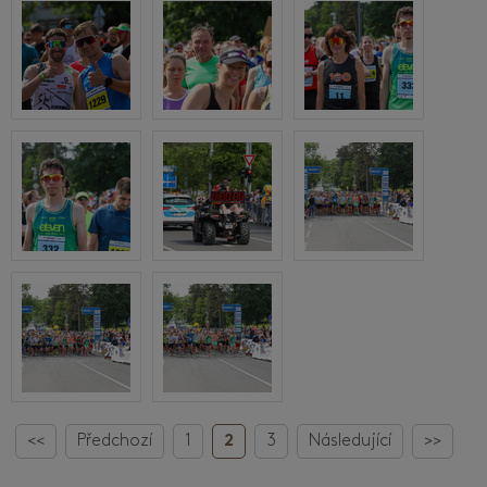
<<
Předchozí
1
2
3
Následující
>>