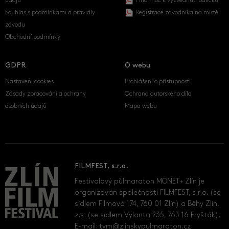
údajů
Plná moc k vyzvednutí balíčku
Souhlas s podmínkami a pravidly
Registrace závodníka na místě
závodu
Obchodní podmínky
GDPR
O webu
Nastavení cookies
Prohlášení o přístupnosti
Zásady zpracování a ochrany
Ochrana autorského díla
osobních údajů
Mapa webu
FILMFEST, s.r.o.
Festivalový půlmaraton MONET+ Zlín je
organizován společností FILMFEST, s.r.o. (se
sídlem Filmová 174, 760 01 Zlín) a Běhy Zlín,
z.s. (se sídlem Vylanta 235, 763 16 Fryšták).
E-mail:
tym@zlinskypulmaraton.cz