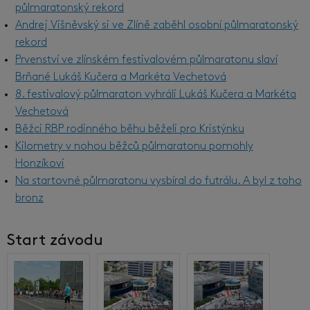
půlmaratonský rekord
Andrej Višněvský si ve Zlíně zaběhl osobní půlmaratonský
rekord
Prvenství ve zlínském festivalovém půlmaratonu slaví
Brňané Lukáš Kučera a Markéta Vechetová
8. festivalový půlmaraton vyhráli Lukáš Kučera a Markéta
Vechetová
Běžci RBP rodinného běhu běželi pro Kristýnku
Kilometry v nohou běžců půlmaratonu pomohly
Honzíkovi
Na startovné půlmaratonu vysbíral do futrálu. A byl z toho
bronz
Start závodu