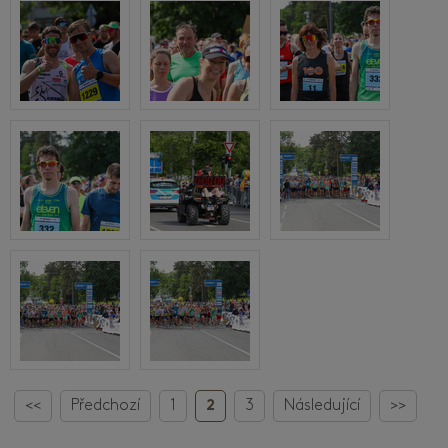
<<
Předchozí
1
2
3
Následující
>>