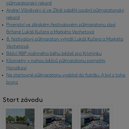
půlmaratonský rekord
Andrej Višněvský si ve Zlíně zaběhl osobní půlmaratonský
rekord
Prvenství ve zlínském festivalovém půlmaratonu slaví
Brňané Lukáš Kučera a Markéta Vechetová
8. festivalový půlmaraton vyhráli Lukáš Kučera a Markéta
Vechetová
Běžci RBP rodinného běhu běželi pro Kristýnku
Kilometry v nohou běžců půlmaratonu pomohly
Honzíkovi
Na startovné půlmaratonu vysbíral do futrálu. A byl z toho
bronz
Start závodu