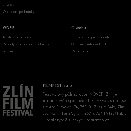
závodu
Obchodní podmínky
GDPR
O webu
Nastavení cookies
Prohlášení o přístupnosti
Zásady zpracování a ochrany
Ochrana autorského díla
osobních údajů
Mapa webu
FILMFEST, s.r.o.
Festivalový půlmaraton MONET+ Zlín je
organizován společností FILMFEST, s.r.o. (se
sídlem Filmová 174, 760 01 Zlín) a Běhy Zlín,
z.s. (se sídlem Vylanta 235, 763 16 Fryšták).
E-mail:
tym@zlinskypulmaraton.cz