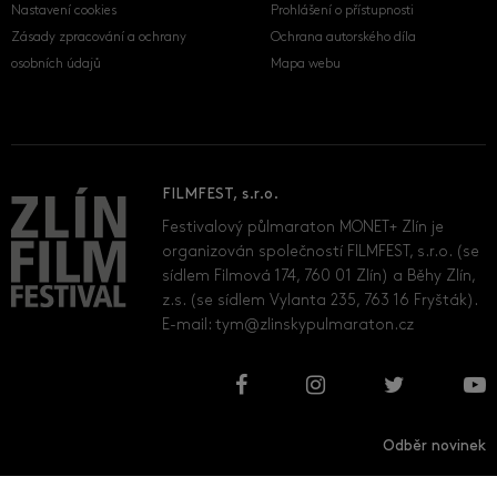
Nastavení cookies
Prohlášení o přístupnosti
Zásady zpracování a ochrany
Ochrana autorského díla
osobních údajů
Mapa webu
FILMFEST, s.r.o.
Festivalový půlmaraton MONET+ Zlín je
organizován společností FILMFEST, s.r.o. (se
sídlem Filmová 174, 760 01 Zlín) a Běhy Zlín,
z.s. (se sídlem Vylanta 235, 763 16 Fryšták).
E-mail:
tym@zlinskypulmaraton.cz
Odběr novinek