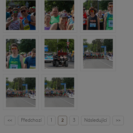
<<
Předchozí
1
2
3
Následující
>>