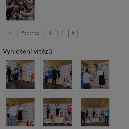
<<
Předchozí
6
7
8
Vyhlášení vítězů