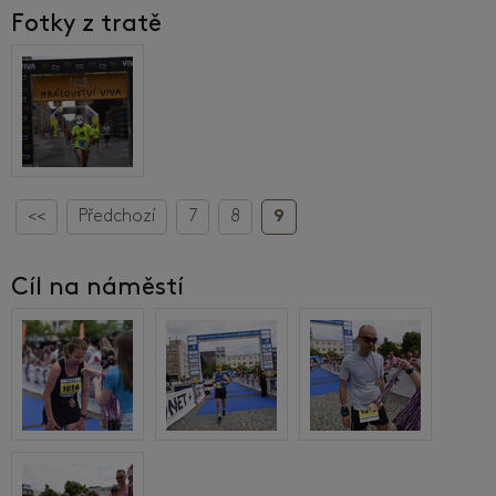
Fotky z tratě
<<
Předchozí
7
8
9
Cíl na náměstí