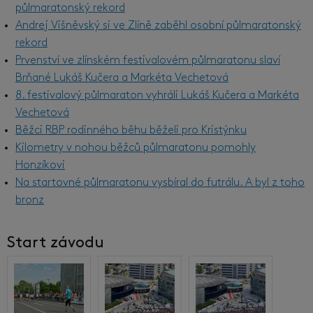
půlmaratonský rekord
Andrej Višněvský si ve Zlíně zaběhl osobní půlmaratonský
rekord
Prvenství ve zlínském festivalovém půlmaratonu slaví
Brňané Lukáš Kučera a Markéta Vechetová
8. festivalový půlmaraton vyhráli Lukáš Kučera a Markéta
Vechetová
Běžci RBP rodinného běhu běželi pro Kristýnku
Kilometry v nohou běžců půlmaratonu pomohly
Honzíkovi
Na startovné půlmaratonu vysbíral do futrálu. A byl z toho
bronz
Start závodu