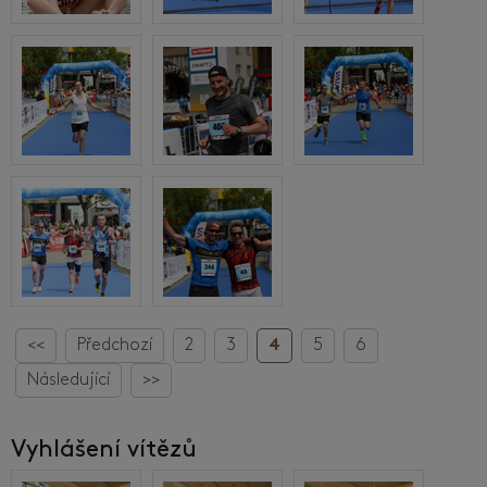
<<
Předchozí
2
3
4
5
6
Následující
>>
Vyhlášení vítězů