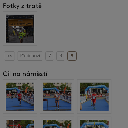
Fotky z tratě
<<
Předchozí
7
8
9
Cíl na náměstí