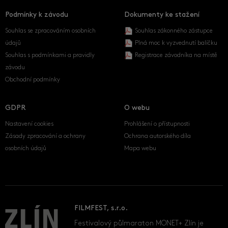
Podmínky k závodu
Dokumenty ke stažení
Souhlas se zpracováním osobních
Souhlas zákonného zástupce
údajů
Plná moc k vyzvednutí balíčku
Souhlas s podmínkami a pravidly
Registrace závodníka na místě
závodu
Obchodní podmínky
GDPR
O webu
Nastavení cookies
Prohlášení o přístupnosti
Zásady zpracování a ochrany
Ochrana autorského díla
osobních údajů
Mapa webu
FILMFEST, s.r.o.
Festivalový půlmaraton MONET+ Zlín je