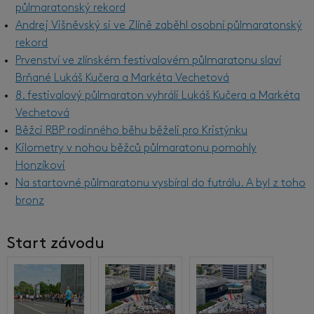
půlmaratonský rekord
Andrej Višněvský si ve Zlíně zaběhl osobní půlmaratonský
rekord
Prvenství ve zlínském festivalovém půlmaratonu slaví
Brňané Lukáš Kučera a Markéta Vechetová
8. festivalový půlmaraton vyhráli Lukáš Kučera a Markéta
Vechetová
Běžci RBP rodinného běhu běželi pro Kristýnku
Kilometry v nohou běžců půlmaratonu pomohly
Honzíkovi
Na startovné půlmaratonu vysbíral do futrálu. A byl z toho
bronz
Start závodu