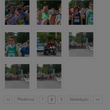
<<
Předchozí
1
2
3
Následující
>>