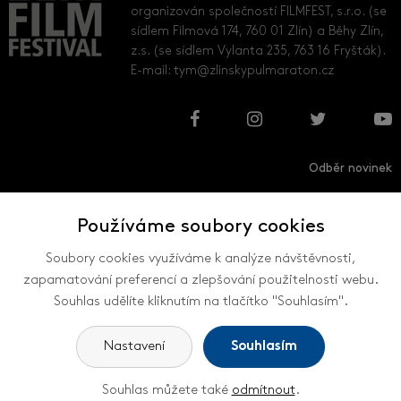
organizován společností FILMFEST, s.r.o. (se
sídlem Filmová 174, 760 01 Zlín) a Běhy Zlín,
z.s. (se sídlem Vylanta 235, 763 16 Fryšták).
E-mail:
tym@zlinskypulmaraton.cz
Odběr novinek
Používáme soubory cookies
Přihlásit
Odhlásit
Soubory cookies využíváme k analýze návštěvnosti,
zapamatování preferencí a zlepšování použitelnosti webu.
Souhlas udělíte kliknutím na tlačítko "Souhlasím".
VŠECHNY KONTAKTY
Nastavení
Souhlasím
Souhlas můžete také
odmítnout
.