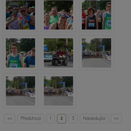
<<
Předchozí
1
2
3
Následující
>>