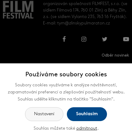
organizován společností FILMFEST, s.r.o. (se
sídlem Filmová 174, 760 01 Zlín) a Běhy Zlín,
z.s. (se sídlem Vylanta 235, 763 16 Fryšták).
E-mail:
tym@zlinskypulmaraton.cz
Odběr novinek
Používáme soubory cookies
Přihlásit
Odhlásit
Soubory cookies využíváme k analýze návštěvnosti,
zapamatování preferencí a zlepšování použitelnosti webu.
Souhlas udělíte kliknutím na tlačítko "Souhlasím".
VŠECHNY KONTAKTY
Nastavení
Souhlasím
Souhlas můžete také
odmítnout
.