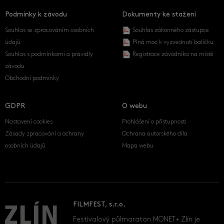
Podmínky k závodu
Dokumenty ke stažení
Souhlas se zpracováním osobních
Souhlas zákonného zástupce
údajů
Plná moc k vyzvednutí balíčku
Souhlas s podmínkami a pravidly
Registrace závodníka na místě
závodu
Obchodní podmínky
GDPR
O webu
Nastavení cookies
Prohlášení o přístupnosti
Zásady zpracování a ochrany
Ochrana autorského díla
osobních údajů
Mapa webu
FILMFEST, s.r.o.
Festivalový půlmaraton MONET+ Zlín je