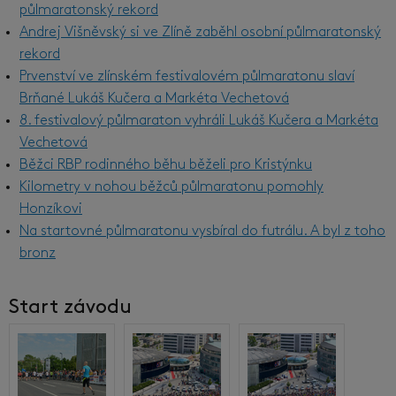
půlmaratonský rekord
Andrej Višněvský si ve Zlíně zaběhl osobní půlmaratonský
rekord
Prvenství ve zlínském festivalovém půlmaratonu slaví
Brňané Lukáš Kučera a Markéta Vechetová
8. festivalový půlmaraton vyhráli Lukáš Kučera a Markéta
Vechetová
Běžci RBP rodinného běhu běželi pro Kristýnku
Kilometry v nohou běžců půlmaratonu pomohly
Honzíkovi
Na startovné půlmaratonu vysbíral do futrálu. A byl z toho
bronz
Start závodu