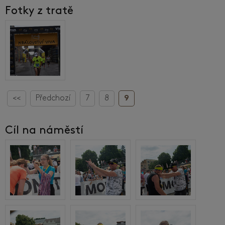
Fotky z tratě
<<
Předchozí
7
8
9
Cíl na náměstí