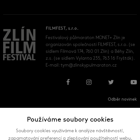
FILMFEST, s.r.o.
Festivalový půlmaraton MONET+ Zlín je
organizován společností FILMFEST, s.r.o. (se
sídlem Filmová 174, 760 01 Zlín) a Běhy Zlín,
z.s. (se sídlem Vylanta 235, 763 16 Fryšták).
E-mail:
tym@zlinskypulmaraton.cz
Odběr novinek
Používáme soubory cookies
Přihlásit
Odhlásit
Soubory cookies využíváme k analýze návštěvnosti,
zapamatování preferencí a zlepšování použitelnosti webu.