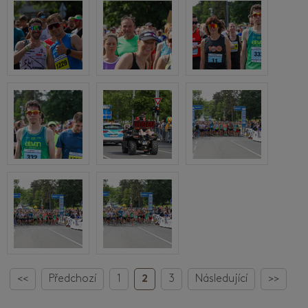
<<
Předchozí
1
2
3
Následující
>>