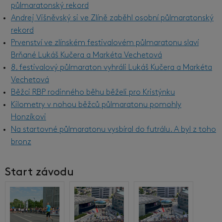
půlmaratonský rekord
Andrej Višněvský si ve Zlíně zaběhl osobní půlmaratonský
rekord
Prvenství ve zlínském festivalovém půlmaratonu slaví
Brňané Lukáš Kučera a Markéta Vechetová
8. festivalový půlmaraton vyhráli Lukáš Kučera a Markéta
Vechetová
Běžci RBP rodinného běhu běželi pro Kristýnku
Kilometry v nohou běžců půlmaratonu pomohly
Honzíkovi
Na startovné půlmaratonu vysbíral do futrálu. A byl z toho
bronz
Start závodu