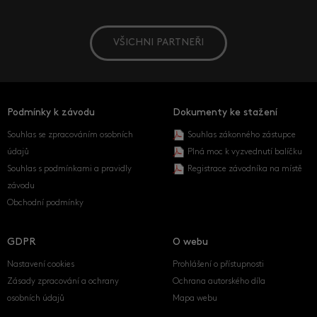
VŠICHNI PARTNEŘI
Podmínky k závodu
Dokumenty ke stažení
Souhlas se zpracováním osobních
Souhlas zákonného zástupce
údajů
Plná moc k vyzvednutí balíčku
Souhlas s podmínkami a pravidly
Registrace závodníka na místě
závodu
Obchodní podmínky
GDPR
O webu
Nastavení cookies
Prohlášení o přístupnosti
Zásady zpracování a ochrany
Ochrana autorského díla
osobních údajů
Mapa webu