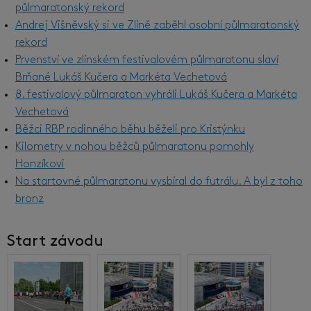
půlmaratonský rekord
Andrej Višněvský si ve Zlíně zaběhl osobní půlmaratonský
rekord
Prvenství ve zlínském festivalovém půlmaratonu slaví
Brňané Lukáš Kučera a Markéta Vechetová
8. festivalový půlmaraton vyhráli Lukáš Kučera a Markéta
Vechetová
Běžci RBP rodinného běhu běželi pro Kristýnku
Kilometry v nohou běžců půlmaratonu pomohly
Honzíkovi
Na startovné půlmaratonu vysbíral do futrálu. A byl z toho
bronz
Start závodu