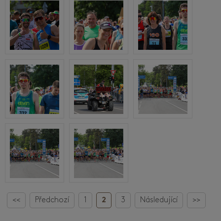
<<
Předchozí
1
2
3
Následující
>>