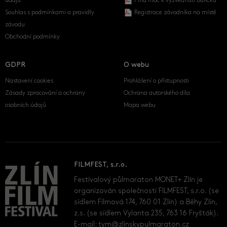
údajů
Plná moc k vyzvednutí balíčku
Souhlas s podmínkami a pravidly
Registrace závodníka na místě
závodu
Obchodní podmínky
GDPR
O webu
Nastavení cookies
Prohlášení o přístupnosti
Zásady zpracování a ochrany
Ochrana autorského díla
osobních údajů
Mapa webu
FILMFEST, s.r.o.
Festivalový půlmaraton MONET+ Zlín je
organizován společností FILMFEST, s.r.o. (se
sídlem Filmová 174, 760 01 Zlín) a Běhy Zlín,
z.s. (se sídlem Vylanta 235, 763 16 Fryšták).
E-mail:
tym@zlinskypulmaraton.cz