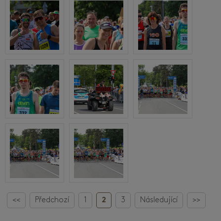
<<
Předchozí
1
2
3
Následující
>>