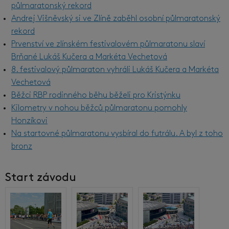
půlmaratonský rekord
Andrej Višněvský si ve Zlíně zaběhl osobní půlmaratonský
rekord
Prvenství ve zlínském festivalovém půlmaratonu slaví
Brňané Lukáš Kučera a Markéta Vechetová
8. festivalový půlmaraton vyhráli Lukáš Kučera a Markéta
Vechetová
Běžci RBP rodinného běhu běželi pro Kristýnku
Kilometry v nohou běžců půlmaratonu pomohly
Honzíkovi
Na startovné půlmaratonu vysbíral do futrálu. A byl z toho
bronz
Start závodu