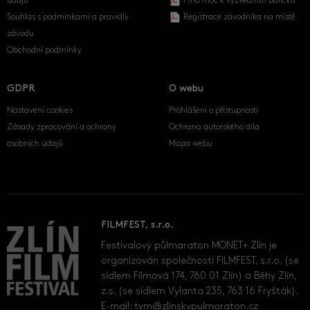
údajů
Plná moc k vyzvednutí balíčku
Souhlas s podmínkami a pravidly
Registrace závodníka na místě
závodu
Obchodní podmínky
GDPR
O webu
Nastavení cookies
Prohlášení o přístupnosti
Zásady zpracování a ochrany
Ochrana autorského díla
osobních údajů
Mapa webu
FILMFEST, s.r.o.
Festivalový půlmaraton MONET+ Zlín je
organizován společností FILMFEST, s.r.o. (se
sídlem Filmová 174, 760 01 Zlín) a Běhy Zlín,
z.s. (se sídlem Vylanta 235, 763 16 Fryšták).
E-mail:
tym@zlinskypulmaraton.cz