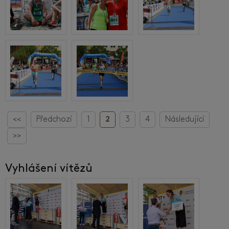
<<
Předchozí
1
2
3
4
Následující
>>
Vyhlášení vítězů