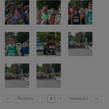
<<
Předchozí
1
2
3
Následující
>>