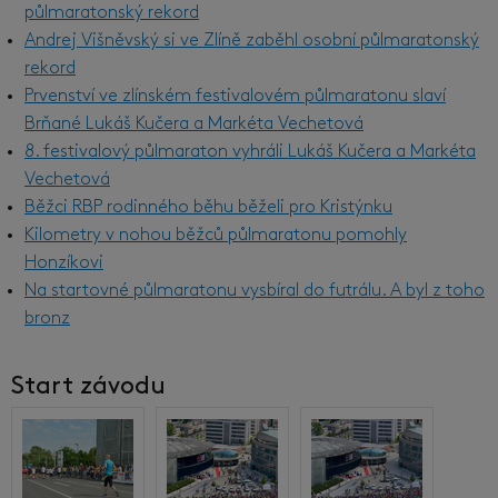
půlmaratonský rekord
Andrej Višněvský si ve Zlíně zaběhl osobní půlmaratonský
rekord
Prvenství ve zlínském festivalovém půlmaratonu slaví
Brňané Lukáš Kučera a Markéta Vechetová
8. festivalový půlmaraton vyhráli Lukáš Kučera a Markéta
Vechetová
Běžci RBP rodinného běhu běželi pro Kristýnku
Kilometry v nohou běžců půlmaratonu pomohly
Honzíkovi
Na startovné půlmaratonu vysbíral do futrálu. A byl z toho
bronz
Start závodu