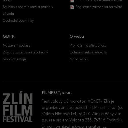
údajů
Plná moc k vyzvednutí balíčku
Souhlas s podmínkami a pravidly
Registrace závodníka na místě
závodu
Obchodní podmínky
GDPR
O webu
Nastavení cookies
Prohlášení o přístupnosti
Zásady zpracování a ochrany
Ochrana autorského díla
osobních údajů
Mapa webu
FILMFEST, s.r.o.
Festivalový půlmaraton MONET+ Zlín je
organizován společností FILMFEST, s.r.o. (se
sídlem Filmová 174, 760 01 Zlín) a Běhy Zlín,
z.s. (se sídlem Vylanta 235, 763 16 Fryšták).
E-mail:
tym@zlinskypulmaraton.cz