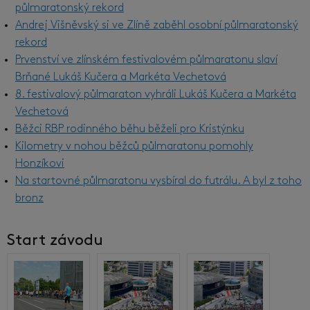
půlmaratonský rekord
Andrej Višněvský si ve Zlíně zaběhl osobní půlmaratonský
rekord
Prvenství ve zlínském festivalovém půlmaratonu slaví
Brňané Lukáš Kučera a Markéta Vechetová
8. festivalový půlmaraton vyhráli Lukáš Kučera a Markéta
Vechetová
Běžci RBP rodinného běhu běželi pro Kristýnku
Kilometry v nohou běžců půlmaratonu pomohly
Honzíkovi
Na startovné půlmaratonu vysbíral do futrálu. A byl z toho
bronz
Start závodu