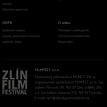
závodu
Obchodní podmínky
GDPR
O webu
Nastavení cookies
Prohlášení o přístupnosti
Zásady zpracování a ochrany
Ochrana autorského díla
osobních údajů
Mapa webu
FILMFEST, s.r.o.
Festivalový půlmaraton MONET+ Zlín je
organizován společností FILMFEST, s.r.o. (se
sídlem Filmová 174, 760 01 Zlín) a Běhy Zlín,
z.s. (se sídlem Vylanta 235, 763 16 Fryšták).
E-mail:
tym@zlinskypulmaraton.cz