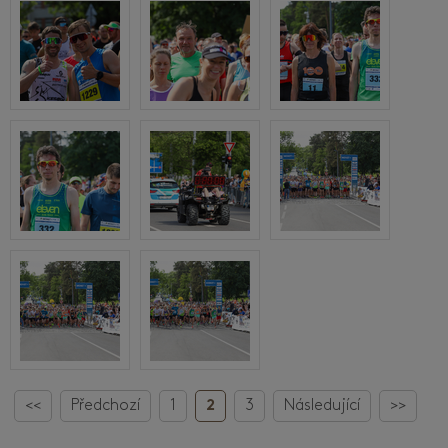
<<
Předchozí
1
2
3
Následující
>>