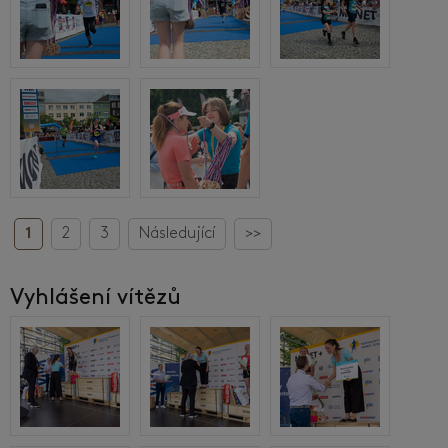
1
2
3
Následující
>>
Vyhlášení vítězů