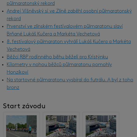
půlmaratonský rekord
Andrej Višněvský si ve Zlíně zaběhl osobní půlmaratonský
rekord
Prvenství ve zlínském festivalovém půlmaratonu slaví
Brňané Lukáš Kučera a Markéta Vechetová
8. festivalový půlmaraton vyhráli Lukáš Kučera a Markéta
Vechetová
Běžci RBP rodinného běhu běželi pro Kristýnku
Kilometry v nohou běžců půlmaratonu pomohly
Honzíkovi
Na startovné půlmaratonu vysbíral do futrálu. A byl z toho
bronz
Start závodu