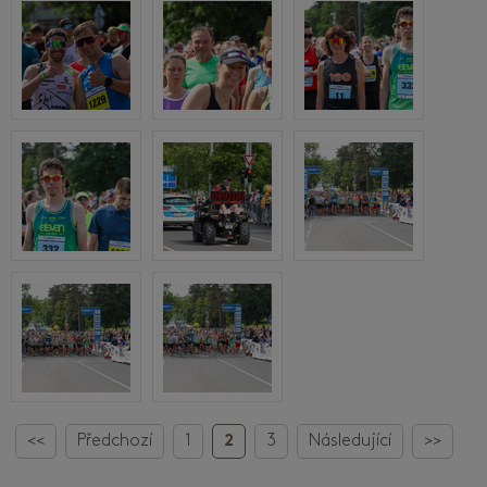
<<
Předchozí
1
2
3
Následující
>>