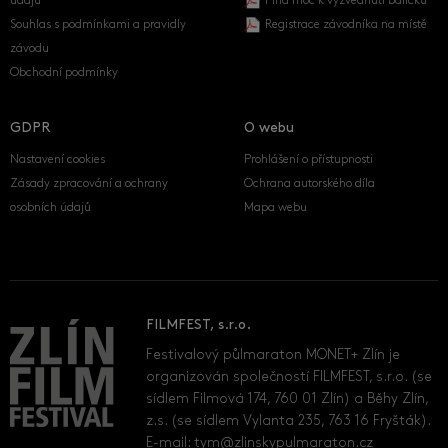
údajů
Plná moc k vyzvednutí balíčku
Souhlas s podmínkami a pravidly
Registrace závodníka na místě
závodu
Obchodní podmínky
GDPR
O webu
Nastavení cookies
Prohlášení o přístupnosti
Zásady zpracování a ochrany
Ochrana autorského díla
osobních údajů
Mapa webu
FILMFEST, s.r.o.
Festivalový půlmaraton MONET+ Zlín je
organizován společností FILMFEST, s.r.o. (se
sídlem Filmová 174, 760 01 Zlín) a Běhy Zlín,
z.s. (se sídlem Vylanta 235, 763 16 Fryšták).
E-mail:
tym@zlinskypulmaraton.cz