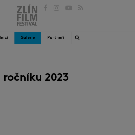
níci
Galerie
Partneři
 ročníku 2023