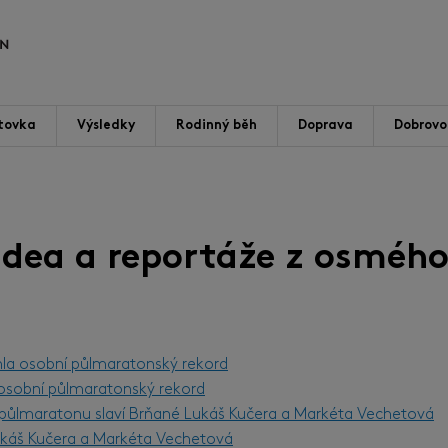
tovka
Výsledky
Rodinný běh
Doprava
Dobrovol
videa a reportáže z osmého
hla osobní půlmaratonský rekord
l osobní půlmaratonský rekord
m půlmaratonu slaví Brňané Lukáš Kučera a Markéta Vechetová
Lukáš Kučera a Markéta Vechetová