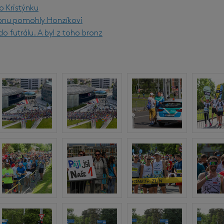
o Kristýnku
onu pomohly Honzíkovi
o futrálu. A byl z toho bronz