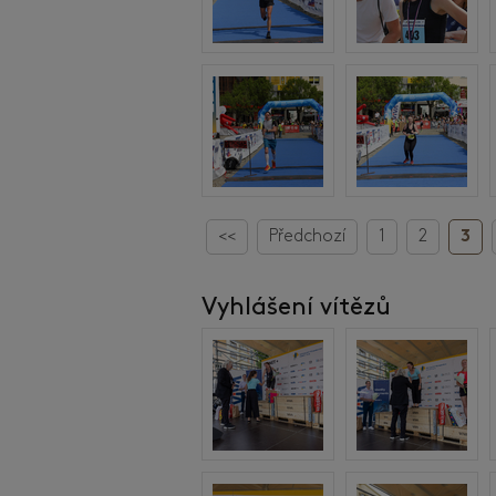
<<
Předchozí
1
2
3
Vyhlášení vítězů