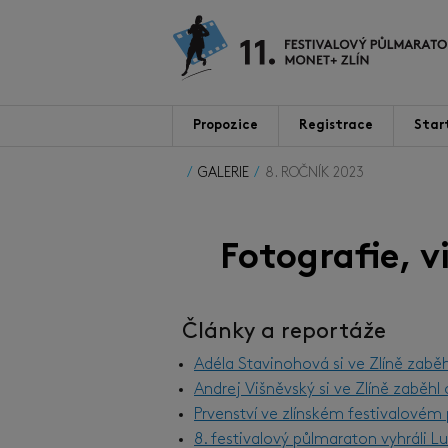
Propozice
Registrace
Star
GALERIE
8. ROČNÍK 2023
Fotografie, 
Články a reportáže
Adéla Stavinohová si ve Zlíně zabě
Andrej Višněvský si ve Zlíně zaběh
Prvenství ve zlínském festivalové
8. festivalový půlmaraton vyhráli 