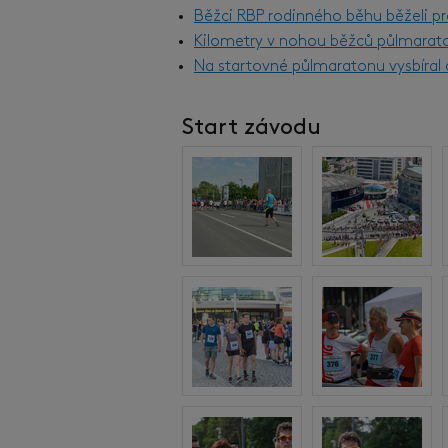
Běžci RBP rodinného běhu běželi pr
Kilometry v nohou běžců půlmarat
Na startovné půlmaratonu vysbíral d
Start závodu