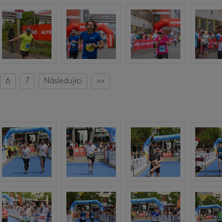
6
7
Následující
>>