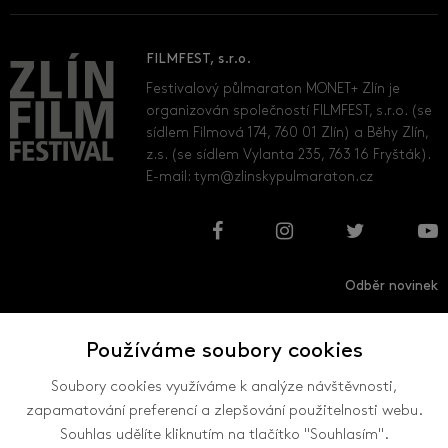
FILMFEST, s.r.o.
Festivalový půlmaraton MONET+ Zlín je
organizován společností FILMFEST, s.r.o. (se
sídlem Filmová 174, 760 01 Zlín) a Běhy Zlín,
z.s. (se sídlem Vylanta 235, 763 16 Fryšták).
E-mail:
tym@zlinskypulmaraton.cz
Odběr novinek
Používáme soubory cookies
Přihlásit
Odhlásit
Soubory cookies využíváme k analýze návštěvnosti,
zapamatování preferencí a zlepšování použitelnosti webu.
Souhlas udělíte kliknutím na tlačítko "Souhlasím".