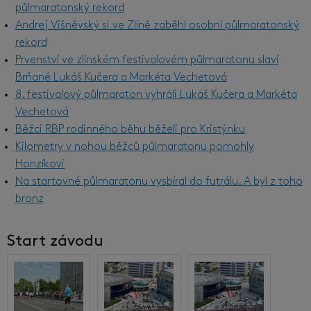
půlmaratonský rekord
Andrej Višněvský si ve Zlíně zaběhl osobní půlmaratonský
rekord
Prvenství ve zlínském festivalovém půlmaratonu slaví
Brňané Lukáš Kučera a Markéta Vechetová
8. festivalový půlmaraton vyhráli Lukáš Kučera a Markéta
Vechetová
Běžci RBP rodinného běhu běželi pro Kristýnku
Kilometry v nohou běžců půlmaratonu pomohly
Honzíkovi
Na startovné půlmaratonu vysbíral do futrálu. A byl z toho
bronz
Start závodu