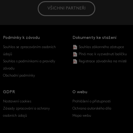
VŠICHNI PARTNEŘI
Podmínky k závodu
Dokumenty ke stažení
Souhlas se zpracováním osobních
Souhlas zákonného zástupce
údajů
Plná moc k vyzvednutí balíčku
Souhlas s podmínkami a pravidly
Registrace závodníka na místě
závodu
Obchodní podmínky
GDPR
O webu
Nastavení cookies
Prohlášení o přístupnosti
Zásady zpracování a ochrany
Ochrana autorského díla
osobních údajů
Mapa webu