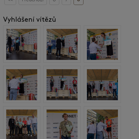
<<
Předchozí
6
7
8
Vyhlášení vítězů