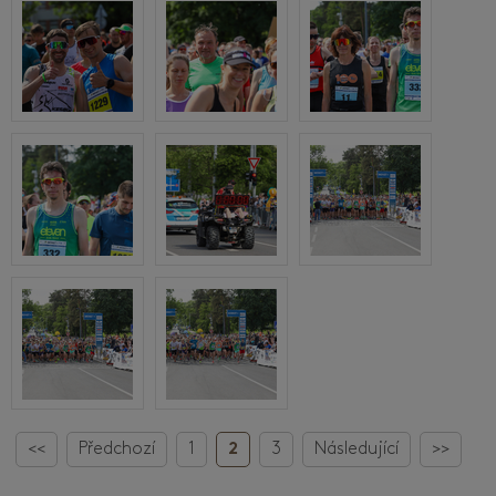
<<
Předchozí
1
2
3
Následující
>>