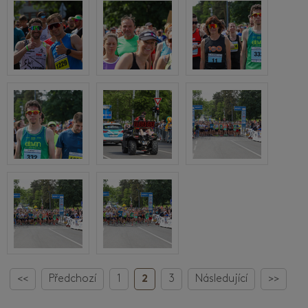
<<
Předchozí
1
2
3
Následující
>>