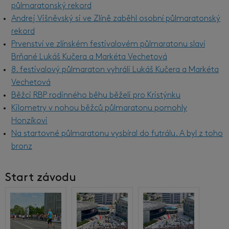
půlmaratonský rekord
Andrej Višněvský si ve Zlíně zaběhl osobní půlmaratonský
rekord
Prvenství ve zlínském festivalovém půlmaratonu slaví
Brňané Lukáš Kučera a Markéta Vechetová
8. festivalový půlmaraton vyhráli Lukáš Kučera a Markéta
Vechetová
Běžci RBP rodinného běhu běželi pro Kristýnku
Kilometry v nohou běžců půlmaratonu pomohly
Honzíkovi
Na startovné půlmaratonu vysbíral do futrálu. A byl z toho
bronz
Start závodu