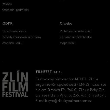
závodu
Obchodní podmínky
GDPR
O webu
Nastavení cookies
Prohlášení o přístupnosti
Zásady zpracování a ochrany
Ochrana autorského díla
osobních údajů
Mapa webu
FILMFEST, s.r.o.
Festivalový půlmaraton MONET+ Zlín je
organizován společností FILMFEST, s.r.o. (se
sídlem Filmová 174, 760 01 Zlín) a Běhy Zlín,
z.s. (se sídlem Vylanta 235, 763 16 Fryšták).
E-mail:
tym@zlinskypulmaraton.cz